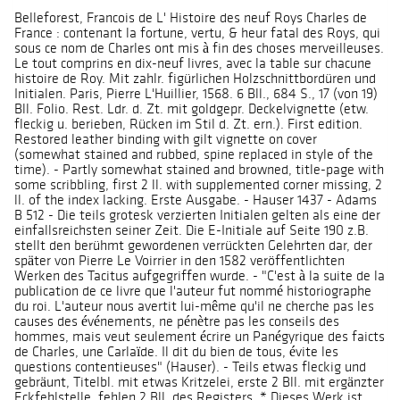
Belleforest, Francois de L' Histoire des neuf Roys Charles de
France : contenant la fortune, vertu, & heur fatal des Roys, qui
sous ce nom de Charles ont mis à fin des choses merveilleuses.
Le tout comprins en dix-neuf livres, avec la table sur chacune
histoire de Roy. Mit zahlr. figürlichen Holzschnittbordüren und
Initialen. Paris, Pierre L'Huillier, 1568. 6 Bll., 684 S., 17 (von 19)
Bll. Folio. Rest. Ldr. d. Zt. mit goldgepr. Deckelvignette (etw.
fleckig u. berieben, Rücken im Stil d. Zt. ern.). First edition.
Restored leather binding with gilt vignette on cover
(somewhat stained and rubbed, spine replaced in style of the
time). - Partly somewhat stained and browned, title-page with
some scribbling, first 2 ll. with supplemented corner missing, 2
ll. of the index lacking. Erste Ausgabe. - Hauser 1437 - Adams
B 512 - Die teils grotesk verzierten Initialen gelten als eine der
einfallsreichsten seiner Zeit. Die E-Initiale auf Seite 190 z.B.
stellt den berühmt gewordenen verrückten Gelehrten dar, der
später von Pierre Le Voirrier in den 1582 veröffentlichten
Werken des Tacitus aufgegriffen wurde. - "C'est à la suite de la
publication de ce livre que l'auteur fut nommé historiographe
du roi. L'auteur nous avertit lui-même qu'il ne cherche pas les
causes des événements, ne pénètre pas les conseils des
hommes, mais veut seulement écrire un Panégyrique des faicts
de Charles, une Carlaïde. Il dit du bien de tous, évite les
questions contentieuses" (Hauser). - Teils etwas fleckig und
gebräunt, Titelbl. mit etwas Kritzelei, erste 2 Bll. mit ergänzter
Eckfehlstelle, fehlen 2 Bll. des Registers. * Dieses Werk ist