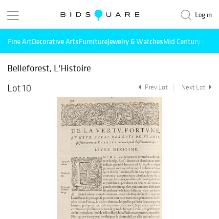
Log in
Fine Art
Decorative Arts
Furniture
Jewelry & Watches
Mid Century Mode
Belleforest, L'Histoire
Lot 10
Prev Lot
Next Lot