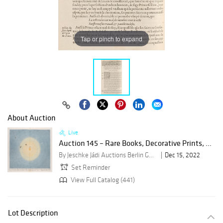
Tap or pinch to expand
About Auction
Live
Auction 145 – Rare Books, Decorative Prints, ...
By Jeschke Jádi Auctions Berlin GmbH
Dec 15, 2022
Set Reminder
View Full Catalog (441)
Lot Description