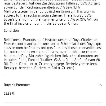
regelbesteuert. Auf den Zuschlagspreis fallen 23,95% Aufgeld
sowie auf den Rechnungsendbetrag 7% bzw. 19%
Mehrwertsteuer in der Europäischen Union an. This work is
subject to the regular margin scheme. There is a 23.95%
buyer's premium on the hammer price and 7% or 19% VAT on
the final invoice amount in the European Union.
Condition
Belleforest, Francois de L' Histoire des neuf Roys Charles de
France : contenant la fortune, vertu, & heur fatal des Roys, qui
sous ce nom de Charles ont mis à fin des choses merveilleuses.
Le tout comprins en dix-neuf livres, avec la table sur chacune
histoire de Roy. Mit zahlr. figürlichen Holzschnittbordüren und
Initialen. Paris, Pierre L'Huillier, 1568. 6 Bll., 684 S., 17 (von 19)
Bll. Folio. Rest. Ldr. d. Zt. mit goldgepr. Deckelvignette (etw.
fleckig u. berieben, Rücken im Stil d. Zt. ern.).
Buyer's Premium
22.95 %