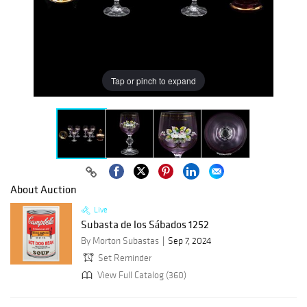
Tap or pinch to expand
About Auction
Live
Subasta de los Sábados 1252
By Morton Subastas
Sep 7, 2024
Set Reminder
View Full Catalog (360)