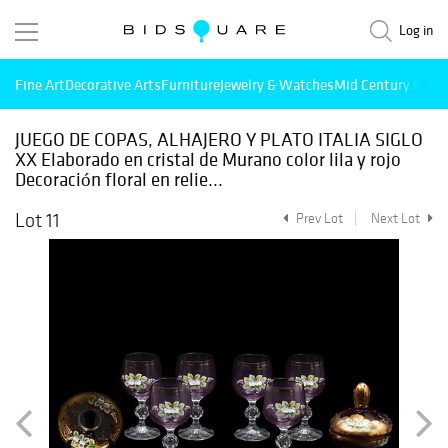
Log in
Fine Art
Decorative Arts
Furniture
Jewelry & Watches
Mid Century Mode
JUEGO DE COPAS, ALHAJERO Y PLATO ITALIA SIGLO
XX Elaborado en cristal de Murano color lila y rojo
Decoración floral en relie...
Lot 11
Prev Lot
Next Lot