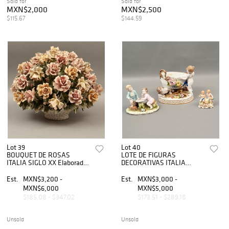
Sold for
Sold for
MXN$2,000
MXN$2,500
$115.67
$144.59
Lot 39
Lot 40
BOUQUET DE ROSAS
LOTE DE FIGURAS
ITALIA SIGLO XX Elaborado
DECORATIVAS ITALIA
en porcelana policromada
SIGLO XX Elaboradas en
Sellada Capodimonte
porcelana policromada
Est.
MXN$3,200 -
Est.
MXN$3,000 -
Acabado gres 38 cm altura
Sellados inferiores Acabado
MXN$6,000
MXN$5,000
Det...
brillante Es...
$185.08 - $347.02
$173.51 - $289.18
Unsold
Unsold