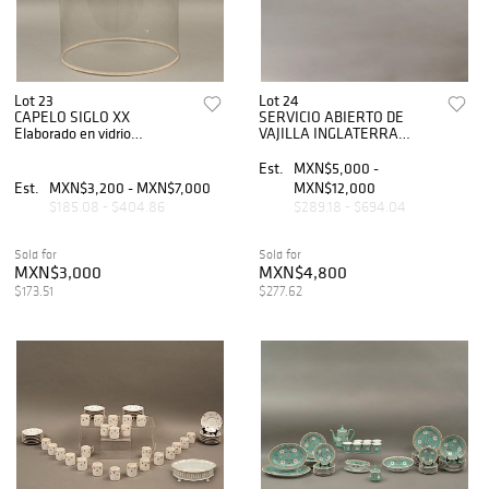
Lot 23
Lot 24
CAPELO SIGLO XX
SERVICIO ABIERTO DE
Elaborado en vidrio
VAJILLA INGLATERRA
transparente Ligeras
SIGLO XX Sellado
desportilladuras en base 40
Wedgwood Decorada a
Est.
MXN$5,000 -
x 26 cm diametro
mano con elementos
Est.
MXN$3,200 - MXN$7,000
MXN$12,000
florales, paisajes de Toledo...
$185.08 - $404.86
$289.18 - $694.04
Sold for
Sold for
MXN$3,000
MXN$4,800
$173.51
$277.62