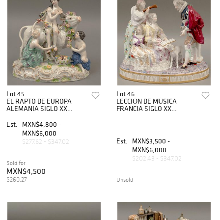
Lot 45
Lot 46
EL RAPTO DE EUROPA
LECCIÓN DE MÚSICA
ALEMANIA SIGLO XX
FRANCIA SIGLO XX
Elaborado en porcelana
Elaborada en porcelana
policromada Sellado ilegible
policromada Sellada
Est.
MXN$4,800 -
Dresden (?) 20 cm altura
Samson 30 cm altura
MXN$6,000
Detall...
Detalles de conservac...
Est.
MXN$3,500 -
$277.62 - $347.02
MXN$6,000
$202.43 - $347.02
Sold for
MXN$4,500
$260.27
Unsold