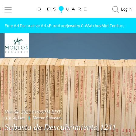
Log in
Fine Art
Decorative Arts
Furniture
Jewelry & Watches
Mid Century Mode
Nov 04, 2023 01:00PM EDT
Live
Morton Subastas
Subasta de Descubrimiento 1211