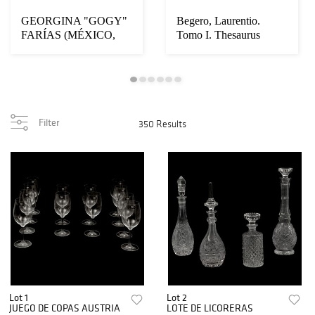
GEORGINA "GOGY"
Begero, Laurentio.
FARÍAS (MÉXICO,
Tomo I. Thesaurus
1943 - 2023).
Brandenburgicus Se...
COSTEÑA V...
Filter
350 Results
Lot 1
Lot 2
JUEGO DE COPAS AUSTRIA
LOTE DE LICORERAS