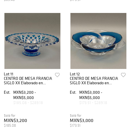
Lot 11
Lot 12
CENTRO DE MESA FRANCIA
CENTRO DE MESA FRANCIA
SIGLO XX Elaborado en
SIGLO XX Elaborado en
cristal Firmado Val St
cristal Firmado Val St
Lambert DiseÃ±o circular
Lambert DiseÃ±o lobulado
Est.
MXN$3,200 -
Est.
MXN$3,000 -
DecoraciÃ³n facetada con
DecoraciÃ³n con detalles en
MXN$5,000
MXN$5,000
deta...
c...
$185.08 - $289.18
$173.51 - $289.18
Sold for
Sold for
MXN$3,200
MXN$3,000
$185.08
$173.51