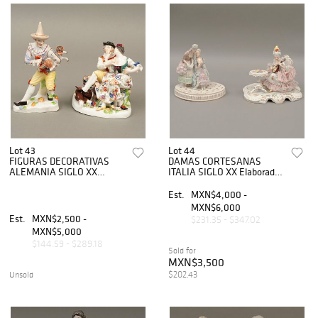
Lot 43
Lot 44
FIGURAS DECORATIVAS
DAMAS CORTESANAS
ALEMANIA SIGLO XX
ITALIA SIGLO XX Elaboradas
Elaboradas en porcelana
en porcelana policromada
policromada Sellada Dresden
Una sellada Capodimonte
Est.
MXN$4,000 -
Acabado brillante Diseño a
Dresden 22 cm altura
MXN$6,000
man...
Detall...
Est.
MXN$2,500 -
$231.35 - $347.02
MXN$5,000
$144.59 - $289.18
Sold for
MXN$3,500
$202.43
Unsold