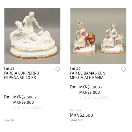
Lot 41
Lot 42
PAREJA CON PERRO
PAR DE DAMAS CON
ESPAÑA SIGLO XX
MESITA ALEMANIA
Elaborada en porcelana
PRINCIPIOS DE SIGLO XX
blanca tipo biscuit Sellada
Elaboradas en porcelana
Est.
MXN$3,000 -
Bidasoa Zócalo con filo de
policromada Selladas
MXN$5,000
esmalte dor...
Meissen Acabado brill...
Est.
MXN$2,500 -
$173.51 - $289.18
MXN$5,000
$144.59 - $289.18
Sold for
MXN$2,500
$144.59
Unsold