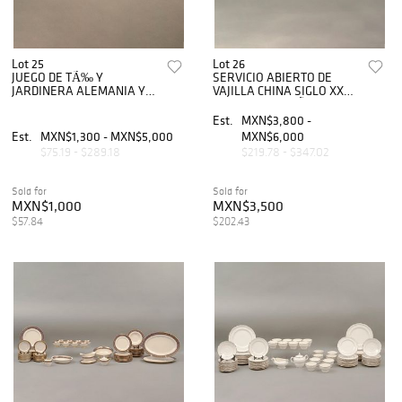
Lot 25
Lot 26
JUEGO DE TÃ‰ Y
SERVICIO ABIERTO DE
JARDINERA ALEMANIA Y
VAJILLA CHINA SIGLO XX
FRANCIA SIGLO XX
Elaborada en cerÃ¡mica
Elaborados en porcelana
policromada Sellada con
Est.
MXN$3,800 -
blanca Sellados
sinogramas DecoraciÃ³n
Est.
MXN$1,300 - MXN$5,000
MXN$6,000
Hutschenreuther y Limoges
orgÃ¡nica so...
$75.19 - $289.18
$219.78 - $347.02
Deco...
Sold for
Sold for
MXN$1,000
MXN$3,500
$57.84
$202.43