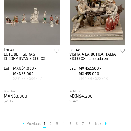
Lot 47
Lot 48
LOTE DE FIGURAS
VISITA A LA BOTICA ITALIA
DECORATIVAS SIGLO XX
SIGLO XX Elaborada en
Elaboradas en cerÃ¡mica y
porcelana policromada
porcelana blanca y
Sellada Antonio Borsato 21 x
Est.
MXN$4,000 -
Est.
MXN$2,500 -
policromada Diferentes
25 x 20 cm Detalles d...
MXN$6,000
MXN$5,000
diseÃ±os 22 cm altura...
$231.35 - $347.02
$144.59 - $289.18
Sold for
Sold for
MXN$3,800
MXN$4,200
$219.78
$242.91
Previous
1
2
3
4
5
6
7
8
Next