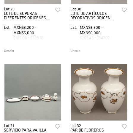
Lot 29
Lot 30
LOTE DE SOPERAS
LOTE DE ARTÍCULOS
DIFERENTES ORIGENES
DECORATIVOS ORIGEN
SIGLO XX Elaboradas en
EUROPEO SIGLO XX
porcelana Diferentes sellos
Elaborados en porcelana
Est.
MXN$3,200 -
Est.
MXN$3,500 -
Decoración floral y orgánica
policromada Sellados
MXN$5,000
MXN$6,000
Deta...
Rosenthal, Bavaria, Hutsc...
$185.08 - $289.18
$202.43 - $347.02
Unsold
Unsold
Lot 31
Lot 32
SERVICIO PARA VAJILLA
PAR DE FLOREROS