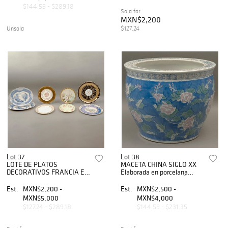
$144.59 - $289.18
Sold for
MXN$2,200
$127.24
Unsold
Lot 37
Lot 38
LOTE DE PLATOS
MACETA CHINA SIGLO XX
DECORATIVOS FRANCIA E
Elaborada en porcelana
INGLATERRA SIGLO XX
policromada DecoraciÃ³n
Elaborados en porcelana
floral sobre fondo azul
Est.
MXN$2,200 -
Est.
MXN$2,500 -
Sellados Limoges, Royal
Detales de conservaciÃ³n
MXN$5,000
MXN$4,000
Doulton, otros D...
$127.24 - $289.18
$144.59 - $231.35