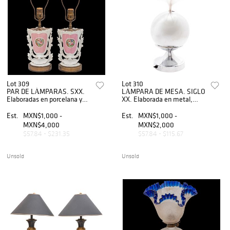
Lot 309
Lot 310
PAR DE LÁMPARAS. SXX.
LÁMPARA DE MESA. SIGLO
Elaboradas en porcelana y
XX. Elaborada en metal,
metal dorado. A manera de
material sintético y
copón. Cuentan con lira y una
filamentos de fibra de vidrio.
Est.
MXN$1,000 -
Est.
MXN$1,000 -
luz C/U
Cuenta con diseño esférico
MXN$4,000
MXN$2,000
$57.84 - $231.35
$57.84 - $115.67
Unsold
Unsold