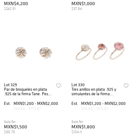
MXN$4,200
MXN$1,000
$242.91
$57.84
Lot 329
Lot 330
Par de broqueles en plata
Tres anillos en plata .925 y
.925 de la firma Tane. Peso:
simulantes de la firma
9.6 g.
Pandora. Talla: 6. Peso: 9.7g.
Est.
MXN$1,200 - MXN$2,000
Est.
MXN$1,200 - MXN$2,000
$69.40 - $115.67
$69.40 - $115.67
Sold for
Sold for
MXN$1,500
MXN$1,800
$86.76
$104.11