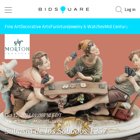
Log in
Fine Art
Decorative Arts
Furniture
Jewelry & Watches
Mid Century Mode
Oct 12, 2024 01:00PM EDT
Live
Morton Subastas
Subasta de los Sábados 1257