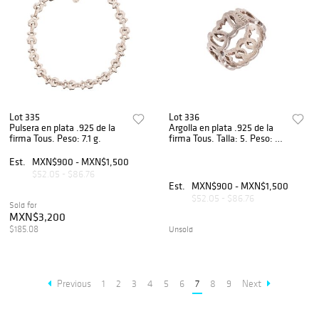
Lot 335
Lot 336
Pulsera en plata .925 de la
Argolla en plata .925 de la
firma Tous. Peso: 7.1 g.
firma Tous. Talla: 5. Peso: 5.1
g.
Est.
MXN$900 - MXN$1,500
$52.05 - $86.76
Est.
MXN$900 - MXN$1,500
$52.05 - $86.76
Sold for
MXN$3,200
$185.08
Unsold
Previous
1
2
3
4
5
6
7
8
9
Next