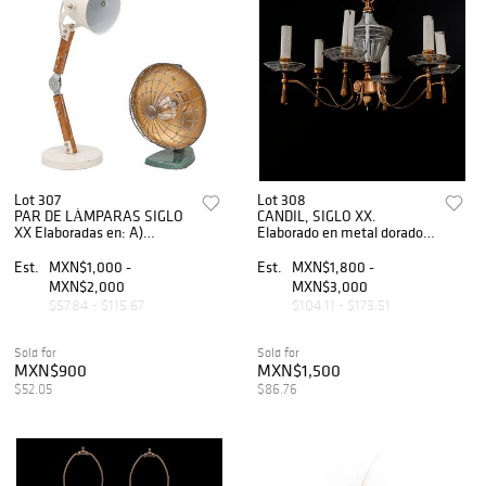
Lot 307
Lot 308
PAR DE LÁMPARAS SIGLO
CANDIL, SIGLO XX.
XX Elaboradas en: A)
Elaborado en metal dorado y
madera con metal B)
vidrio. Cuenta con arandelas
Aleación de latón Una
y brazos ondulados.
Est.
MXN$1,000 -
Est.
MXN$1,800 -
cuenta con brazo articulado,
Decorado con elementos
MXN$2,000
MXN$3,000
a una luz. O...
arquitectónicos.
$57.84 - $115.67
$104.11 - $173.51
Sold for
Sold for
MXN$900
MXN$1,500
$52.05
$86.76