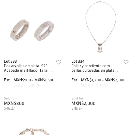
Lot 333
Lot 334
Dos argollas en plata .925.
Collar y pendiente com
Acabado martillado. Talla: 5.
perlas cultivadas en plata
Peso: 7.7 g.
.925. Peso: 9.8 g.
Est.
MXN$900 - MXN$1,500
Est.
MXN$1,200 - MXN$2,000
$52.05 - $86.76
$69.40 - $115.67
Sold for
Sold for
MXN$800
MXN$2,000
$46.27
$115.67