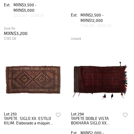
decorada de manera floral y
máquina. Cuenta con campo
Est.
MXN$3,500 -
medallón central 35...
decorado con elementos
MXN$5,000
arquitectónicos.
Est.
MXN$2,500 -
$202.43 - $289.18
MXN$12,000
$144.59 - $694.04
Sold for
MXN$3,200
$185.08
Unsold
Lot 293
Lot 294
TAPETE. SIGLO XX. ESTILO
TAPETE DOBLE VISTA
KILIM. Elaborado a máquina
BOKHARA SIGLO XX
en fibras de lana, algodón y
Anudado a mano en fibras
detalles de seda, cuenta con
de lana y algodón 120x60
Est.
MXN$2,000 -