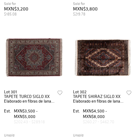
Sold for
Sold for
MXN$3,200
MXN$3,800
$185.08
$219.78
Lot 301
Lot 302
TAPETE TURCO SIGLO XX
TAPETE SHIRAZ SIGLO XX
Elaborado en fibras de lana y
Elaborado en fibras de lana,
algodón Cuenta con
algodón y ensedado Cuenta
medallón central y orla
con diseño geométrico y
Est.
MXN$3,500 -
Est.
MXN$4,500 -
geométrica 168x120 cm.
firma 185x125 cm. Ma...
MXN$5,000
MXN$8,000
Marc...
$202.43 - $289.18
$260.27 - $462.70
Unsold
Unsold