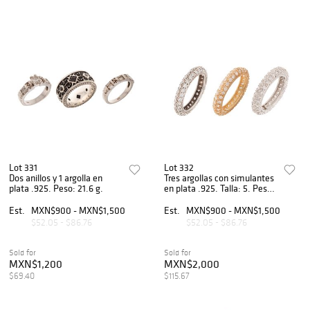
Lot 331
Lot 332
Dos anillos y 1 argolla en
Tres argollas con simulantes
plata .925. Peso: 21.6 g.
en plata .925. Talla: 5. Peso
9.1g.
Est.
MXN$900 - MXN$1,500
Est.
MXN$900 - MXN$1,500
$52.05 - $86.76
$52.05 - $86.76
Sold for
Sold for
MXN$1,200
MXN$2,000
$69.40
$115.67