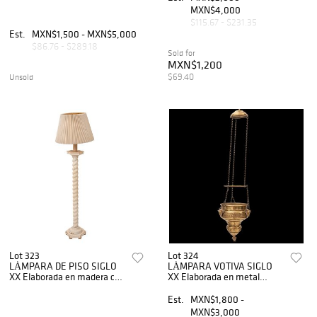
abombadom pantallas y
MXN$4,000
base de madera 1...
$115.67 - $231.35
Est.
MXN$1,500 - MXN$5,000
$86.76 - $289.18
Sold for
MXN$1,200
$69.40
Unsold
Lot 323
Lot 324
LÁMPARA DE PISO SIGLO
LÁMPARA VOTIVA SIGLO
XX Elaborada en madera con
XX Elaborada en metal
fuste torneado, repisa
dorado con cadenillas
superior y base hexagonal
Decorada con querubines y
Est.
MXN$1,800 -
Cuenta con pantalla y lira
detalles florales
MXN$3,000