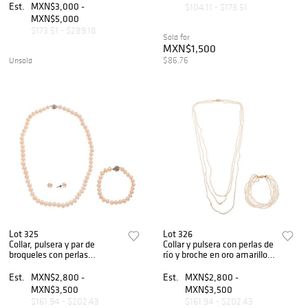
Est.
MXN$3,000 -
$104.11 - $173.51
MXN$5,000
$173.51 - $289.18
Sold for
MXN$1,500
$86.76
Unsold
Lot 325
Lot 326
Collar, pulsera y par de
Collar y pulsera con perlas de
broqueles con perlas
río y broche en oro amarillo
cultivadas y broche en metal
de 14k. Peso: 36.8 g.
base. Peso: 75.3 g.
Est.
MXN$2,800 -
Est.
MXN$2,800 -
MXN$3,500
MXN$3,500
$161.94 - $202.43
$161.94 - $202.43