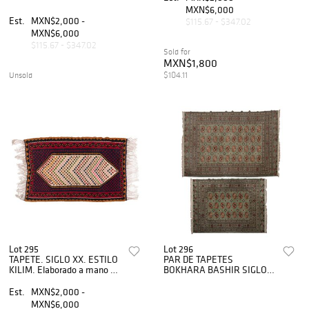
doble medallón.
cm.
MXN$6,000
Est.
MXN$2,000 -
$115.67 - $347.02
MXN$6,000
$115.67 - $347.02
Sold for
MXN$1,800
$104.11
Unsold
Lot 295
Lot 296
TAPETE. SIGLO XX. ESTILO
PAR DE TAPETES
KILIM. Elaborado a mano en
BOKHARA BASHIR SIGLO
fibras de lana, algodón
XX Elaborado en fibras de
Cuenta con diseño tribal y
lana y algodón y orla
Est.
MXN$2,000 -
orla decorada
decorada geométricamente
MXN$6,000