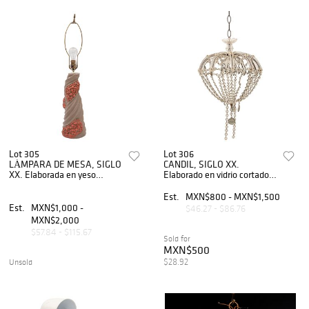
Lot 305
Lot 306
LÁMPARA DE MESA, SIGLO
CANDIL, SIGLO XX.
XX. Elaborada en yeso
Elaborado en vidrio cortado.
policromado. Fuste torsal,
Cuenta con cadenillas a
para una luz. Decorada con
manera de gotas. Diseño
Est.
MXN$800 - MXN$1,500
elementos florales. Sin
abombado.
Est.
MXN$1,000 -
$46.27 - $86.76
pantalla.
MXN$2,000
$57.84 - $115.67
Sold for
MXN$500
$28.92
Unsold