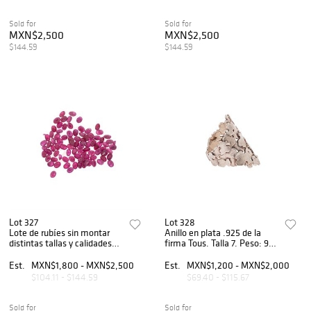
Sold for
Sold for
MXN$2,500
MXN$2,500
$144.59
$144.59
Lot 327
Lot 328
Lote de rubíes sin montar
Anillo en plata .925 de la
distintas tallas y calidades
firma Tous. Talla 7. Peso: 9.6
~16.50ct.
g.
Est.
MXN$1,800 - MXN$2,500
Est.
MXN$1,200 - MXN$2,000
$104.11 - $144.59
$69.40 - $115.67
Sold for
Sold for