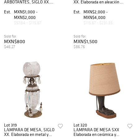
ARBOTANTES, SIGLO XX.
XX. Elaborada en aleación de
Elaborados en metal dorado,
metal, bronce, latón y
con pantallas de vidrio
detalles de cristal cortado.
Est.
MXN$1,000 -
Est.
MXN$2,000 -
esmerilado. Brazos
Fuste decorado con
MXN$2,000
MXN$4,000
ondulados. 4 pz.
amorcillos.
$57.84 - $115.67
$115.67 - $231.35
Sold for
Sold for
MXN$800
MXN$1,500
$46.27
$86.76
Lot 319
Lot 320
LÁMPARA DE MESA, SIGLO
LÁMPARA DE MESA SXX
XX. Elaborada en metal y
Elaborada en cerámica y
vidrio cortado. Cuenta con
base de madera Cuenta con