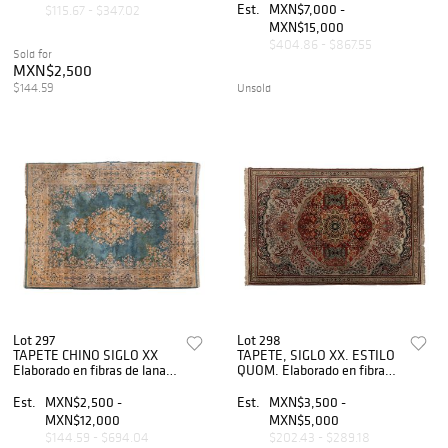
geométricamente
230x170 y 295x200...
Est.
MXN$7,000 -
$115.67 - $347.02
MXN$15,000
$404.86 - $867.55
Sold for
MXN$2,500
$144.59
Unsold
Lot 297
Lot 298
TAPETE CHINO SIGLO XX
TAPETE, SIGLO XX. ESTILO
Elaborado en fibras de lana y
QUOM. Elaborado en fibras
algodón Cuenta con
de lana, algodón y detalles
medallón central y orla
de seda. Decorado con
Est.
MXN$2,500 -
Est.
MXN$3,500 -
floreada 365x270 cm.
elementos naturales y
MXN$12,000
MXN$5,000
Marcas...
vegetales.
$144.59 - $694.04
$202.43 - $289.18