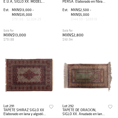
E.U.A, SIGLO XX. MODELO
PERSA. Elaborado en fibras
THE MICHIGAN
de lana y algodón. Cuenta
REFRIGERATOR DE LA
con medallón central y orla
Est.
MXN$13,000 -
Est.
MXN$2,500 -
MARCA PEOPLE´S
floreada.
MXN$35,000
MXN$5,000
OUTFITTING Co. Elaborado
$751.88 - $2,024.29
$144.59 - $289.18
en madera y metal.
Sold for
Sold for
MXN$13,000
MXN$2,800
$751.88
$161.94
Lot 291
Lot 292
TAPETE SHIRAZ SIGLO XX
TAPETE DE ORACIÓN,
Elaborado en lana y algodón
SIGLO XX. Anudado en lana
a máquina Cuenta con orla
y algodón sintético a