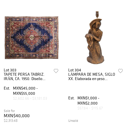
Lot 303
Lot 304
TAPETE PERSA TABRIZ.
LÁMPARA DE MESA, SIGLO
IRÁN, CA. 1950. Diseño
XX. Elaborada en yeso
OPEN FIELD. Anudado a
policromado con esmalte
mano con fibras de lana en
dorado. Fuste con diseño
Est.
MXN$45,000 -
base de algodón entintadas
humano a manera de
MXN$55,000
con colores.
recolector con guadaña
Est.
MXN$1,000 -
$2,602.66 - $3,181.03
MXN$2,000
$57.84 - $115.67
Sold for
MXN$40,000
$2,313.48
Unsold