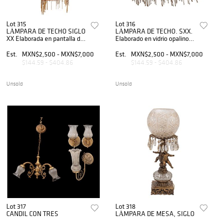
Lot 315
Lot 316
LÁMPARA DE TECHO SIGLO
LÁMPARA DE TECHO. SXX.
XX Elaborada en pantalla de
Elaborado en vidrio opalino y
madera y vidrio emplomado
popotillos de vidrio.
con diseño cuadrangular
Est.
MXN$2,500 - MXN$7,000
Est.
MXN$2,500 - MXN$7,000
Decorado con florales ...
$144.59 - $404.86
$144.59 - $404.86
Unsold
Unsold
Lot 317
Lot 318
CANDIL CON TRES
LÁMPARA DE MESA, SIGLO