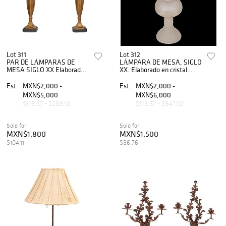
Lot 311
Lot 312
PAR DE LÁMPARAS DE
LÁMPARA DE MESA, SIGLO
MESA SIGLO XX Elaborado
XX. Elaborado en cristal
en metal dorado y sintéticos
opaco, con pantalla floral
Cuentan con pantalla Para
con orilla azul. Diseño tipo
Est.
MXN$2,000 -
Est.
MXN$2,000 -
una luz C/U
quinqué.
MXN$5,000
MXN$6,000
$115.67 - $289.18
$115.67 - $347.02
Sold for
Sold for
MXN$1,800
MXN$1,500
$104.11
$86.76