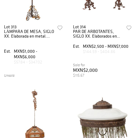
Lot 313
Lot 314
LÁMPARA DE MESA, SIGLO
PAR DE ARBOTANTES,
XX. Elaborada en metal.
SIGLO XX. Elaborados en
Cuenta con pantalla, fuste
metal, para 2 luces c/u.
liso y ornamentos como
Cuentan con diseño vegetal,
Est.
MXN$2,500 - MXN$7,000
soportes. Sin lira.
orgánico y floral.
Est.
MXN$1,000 -
$144.59 - $404.86
MXN$6,000
$57.84 - $347.02
Sold for
MXN$2,000
$115.67
Unsold