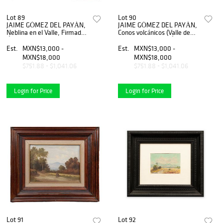
Lot 89
Lot 90
JAIME GÓMEZ DEL PAYÁN,
JAIME GÓMEZ DEL PAYÁN,
Neblina en el Valle, Firmado,
Conos volcánicos (Valle de
Óleo sobre tela, 46 x 56 cm
México), Firmado, Óleo
sobre tela, 46 x 57 cm
Est.
MXN$13,000 -
Est.
MXN$13,000 -
MXN$18,000
MXN$18,000
$751.88 - $1,041.06
$751.88 - $1,041.06
Login for Price
Login for Price
Lot 91
Lot 92