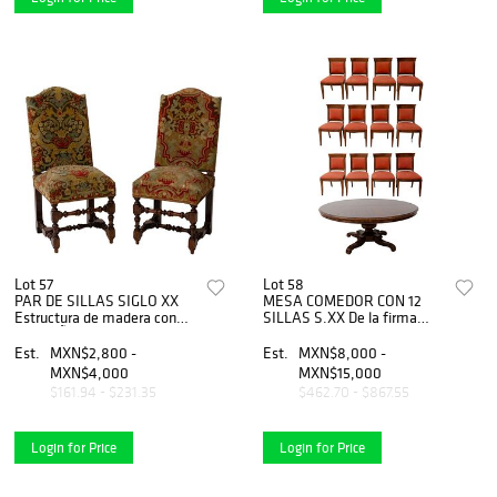
Lot 57
Lot 58
PAR DE SILLAS SIGLO XX
MESA COMEDOR CON 12
Estructura de madera con
SILLAS S.XX De la firma
tapicerÃƒÂ­a de tela floral,
ALFONSO MARINA
soportes tipo cabriolÃƒÂ©.
Elaborado en madera
Est.
MXN$2,800 -
Est.
MXN$8,000 -
Soportes galleados, fuste
MXN$4,000
MXN$15,000
central y sillas acojinadas
$161.94 - $231.35
$462.70 - $867.55
Login for Price
Login for Price