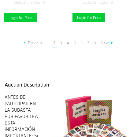
$636.21 - $1,156.74
$202.43 - $289.18
Login for Price
Login for Price
Previous
1
2
3
4
5
6
7
8
Next
Auction Description
ANTES DE
PARTICIPAR EN
LA SUBASTA
POR FAVOR LEA
ESTA
INFORMACIÓN
IMPORTANTE: Su