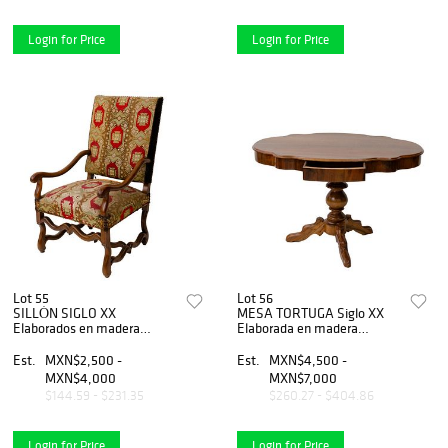
Login for Price
Login for Price
Lot 55
Lot 56
SILLÓN SIGLO XX
MESA TORTUGA Siglo XX
Elaborados en madera
Elaborada en madera
tallada. Cojines tapizados
Cubierta superior en forma
con motivos florales y
tortuga, con fuste central, y
Est.
MXN$2,500 -
Est.
MXN$4,500 -
sopo...
soporte galleado.
MXN$4,000
MXN$7,000
$144.59 - $231.35
$260.27 - $404.86
Login for Price
Login for Price