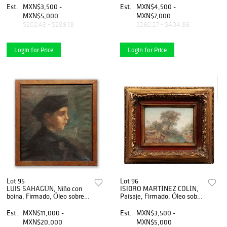
tela, 24 x 19 cm
Ãƒâ€œleo sobre tela, 40 x
Est.
MXN$3,500 -
Est.
MXN$4,500 -
30 cm
MXN$5,000
MXN$7,000
$202.43 - $289.18
$260.27 - $404.86
Login for Price
Login for Price
Lot 95
Lot 96
LUIS SAHAGÚN, Niño con
ISIDRO MARTÍNEZ COLÍN,
boina, Firmado, Óleo sobre
Paisaje, Firmado, Óleo sobre
tela, 45 x 24 cm
madera, 16 x 20 cm
Est.
MXN$11,000 -
Est.
MXN$3,500 -
MXN$20,000
MXN$5,000