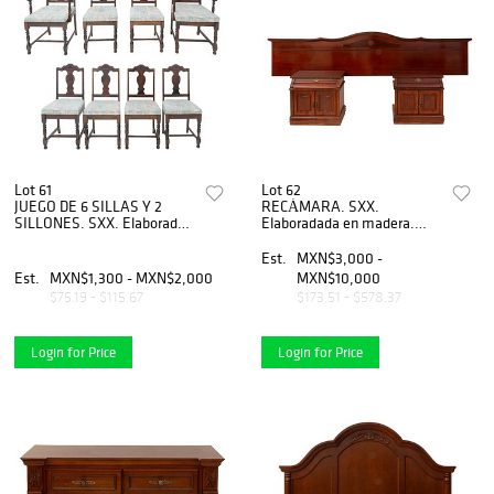
Lot 61
Lot 62
JUEGO DE 6 SILLAS Y 2
RECÁMARA. SXX.
SILLONES. SXX. Elaborados
Elaboradada en madera.
en madera. Con respaldos
Consta de: Cabecera con
semiabiertos, chambrana en
molduras. Par de burós con
Est.
MXN$3,000 -
"H" y soportes torneados.
cubiertas rectangulares,
Est.
MXN$1,300 - MXN$2,000
MXN$10,000
cajones.
$75.19 - $115.67
$173.51 - $578.37
Login for Price
Login for Price