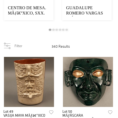
CENTRO DE MESA.
GUADALUPE
MÃƒâ€°XICO, SXX.
ROMERO VARGAS
Plata TANE Sterling,
(MÉXICO, 1974 - ).
L...
TIERRA "SALI...
Filter
340 Results
Lot 49
Lot 50
VASIJA MAYA MÃƒâ€°XICO
MÃƒÂSCARA