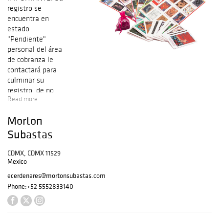
registro se
encuentra en
estado
"Pendiente"
personal del área
de cobranza le
contactará para
culminar su
registro, de no
Read more
ser así por favor
comuníquese al
Morton
5552833140
opción 5
Subastas
Departamento de
cobranza. Nuestra
CDMX, CDMX 11529
Mexico
comisión en caso
de venta a través
ecerdenares@mortonsubastas.com
de la Plataforma
Phone:
+52 5552833140
Morton será de
21% más el I.V.A.
del 16%. En caso