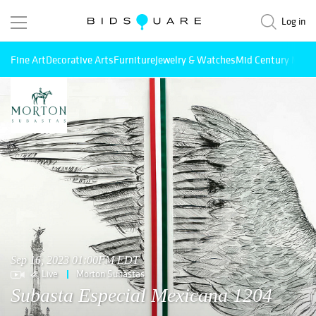
Log in
Fine Art
Decorative Arts
Furniture
Jewelry & Watches
Mid Century Mode
Sep 16, 2023 01:00PM EDT
Live
Morton Subastas
Subasta Especial Mexicana 1204