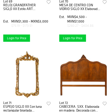
Lot 69
Lot 70
RELOJ GRANDFATHER
MESA DE CENTRO CON
SIGLO XX Estilo ART
VIDRIO SIGLO XX Elaborada
DECÃƒâ€œ Elaborado en
en madera Con vano central
madera y metal Con caratula
y fustes con aperturas
Est.
MXN$4,500 -
circular, manecillas lisas e
centrales.
Est.
MXN$1,300 - MXN$3,000
MXN$7,000
ÃƒÂ­ndices romanos
$75.19 - $173.51
$260.27 - $404.86
Login for Price
Login for Price
Lot 71
Lot 72
ESPEJO SIGLO XX Con luna
CABECERA. SXX. Elaborada
rectangular biselada
en madera. Decorada con