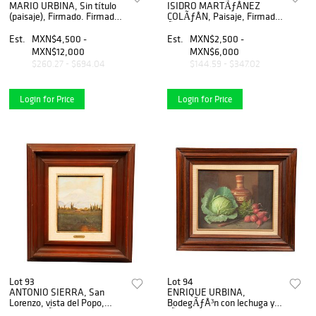
MARIO URBINA, Sin título
ISIDRO MARTÃƒÂNEZ
(paisaje), Firmado. Firmado
COLÃƒÂN, Paisaje, Firmado,
y fechado México D.F.1948 al
Ãƒâ€œleo sobre madera, 10
reverso, Óleo sobre tela, 30
x 14 cm
Est.
MXN$4,500 -
Est.
MXN$2,500 -
x 40 cm
MXN$12,000
MXN$6,000
$260.27 - $694.04
$144.59 - $347.02
Login for Price
Login for Price
Lot 93
Lot 94
ANTONIO SIERRA, San
ENRIQUE URBINA,
Lorenzo, vista del Popo,
BodegÃƒÂ³n con lechuga y
Firmado, Ãƒâ€œleo sobre
rÃƒÂ¡banos, Firmado,