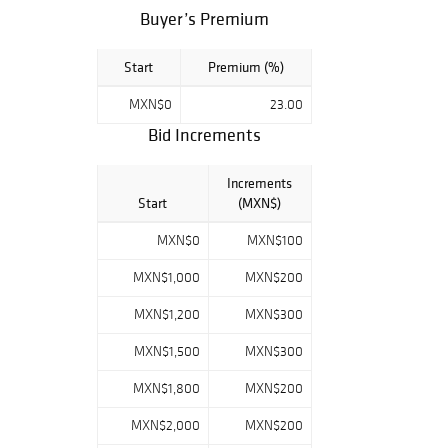
de venta a través
Buyer’s Premium
de Bidsquare, la
comisión será de
Start
Premium (%)
23% más el I.V.A.
del 16%. ¡Éxito en
MXN$0
23.00
subasta!
Bid Increments
Increments
Start
(MXN$)
MXN$0
MXN$100
MXN$1,000
MXN$200
MXN$1,200
MXN$300
MXN$1,500
MXN$300
MXN$1,800
MXN$200
MXN$2,000
MXN$200