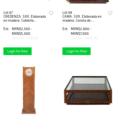
Lot 67
Lot 68
CREDENZA. SXX. Elaborada
CAMA. SXX. Elaborada en
en madera. Cubierta
madera. Consta de:
rectangular, 3 cajones con
cabecera, piecera y
tiradores de metal y
largueros. Decorada con
Est.
MXN$2,500 -
Est.
MXN$2,800 -
soportes tipo cabriolé.
molduras.
MXN$5,000
MXN$7,000
$144.59 - $289.18
$161.94 - $404.86
Login for Price
Login for Price