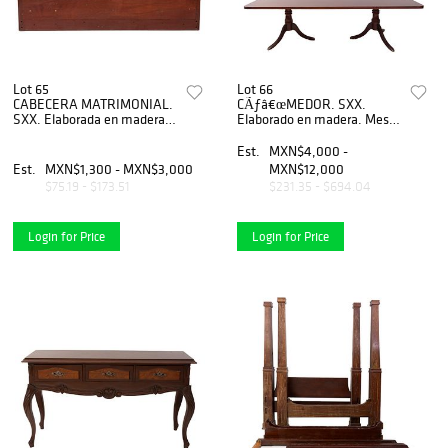
Lot 65
Lot 66
CABECERA MATRIMONIAL.
CÃƒâ€œMEDOR. SXX.
SXX. Elaborada en madera
Elaborado en madera. Mesa
enchapada. Decorada con
cubierta rectangular, fustes
elementos vegetales,
torneados y soportes
Est.
MXN$4,000 -
florales y marqueterÃƒÂ­a.
tripodes. 8 Sillas con
Est.
MXN$1,300 - MXN$3,000
MXN$12,000
respaldos semiabiertos
$75.19 - $173.51
$231.35 - $694.04
Login for Price
Login for Price