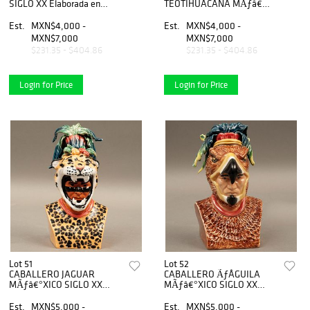
SIGLO XX Elaborada en
TEOTIHUACANA MÃƒâ€
PORCELANA MORTON
°XICO SIGLO XX Elaborada
DiseÃƒÂ±o de Ariadne
en PORCELANA MORTON
Est.
MXN$4,000 -
Est.
MXN$4,000 -
Orozco DecoraciÃƒÂ³n
DiseÃƒÂ±o de Ariadne
MXN$7,000
MXN$7,000
policromada Serie limitada...
Orozco DecoraciÃƒÂ³n
$231.35 - $404.86
$231.35 - $404.86
policromada Serie...
Login for Price
Login for Price
Lot 51
Lot 52
CABALLERO JAGUAR
CABALLERO ÃƒÂGUILA
MÃƒâ€°XICO SIGLO XX
MÃƒâ€°XICO SIGLO XX
Elaborada en PORCELANA
Elaborada en PORCELANA
MORTON DiseÃƒÂ±o de
MORTON DiseÃƒÂ±o de
Est.
MXN$5,000 -
Est.
MXN$5,000 -