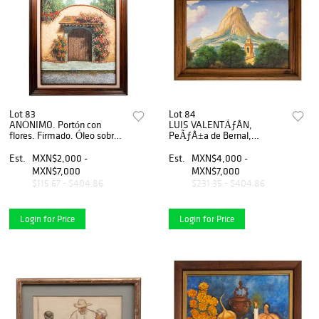
Lot 83
Lot 84
ANÓNIMO. Portón con
LUIS VALENTÃƒÂN,
flores. Firmado. Óleo sobre
PeÃƒÂ±a de Bernal,
tela. 79 x 60 cm
Firmado y fechado 98,
Ãƒâ€œleo sobre tela, 80 x
Est.
MXN$2,000 -
Est.
MXN$4,000 -
120 cm
MXN$7,000
MXN$7,000
$115.67 - $404.86
$231.35 - $404.86
Login for Price
Login for Price