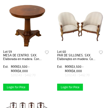
Lot 59
Lot 60
MESA DE CENTRO. SXX.
PAR DE SILLONES. SXX.
Elaborada en madera. Con
Elaborados en madera. Con
cubierta circular, fuste
tapicerÃƒÂ­a de tela color
anillado y soportes tipo
beige. Respaldos cerrados,
Est.
MXN$3,500 -
Est.
MXN$3,500 -
garra. Decorada con esmalte
asientos acojinados.
MXN$8,000
MXN$8,000
dorado.
$202.43 - $462.70
$202.43 - $462.70
Login for Price
Login for Price