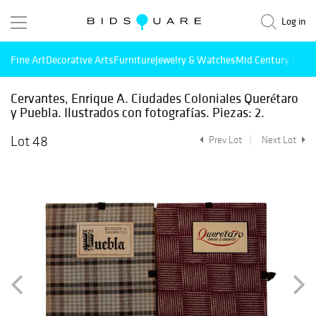
Log in
Fine Art
Decorative Arts
Furniture
Jewelry & Watches
Mid Century Mode
Cervantes, Enrique A. Ciudades Coloniales Querétaro
y Puebla. Ilustrados con fotografías. Piezas: 2.
Lot 48
Prev Lot
Next Lot