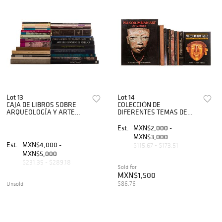
Lot 13
Lot 14
CAJA DE LIBROS SOBRE
COLECCIÓN DE
ARQUEOLOGÍA Y ARTE
DIFERENTES TEMAS DE
MEXICANO. Varios
ARTE PRECOLOMBINO.
formatos. Algunos títulos:
Varios formatos. Algunos
Est.
MXN$2,000 -
Catálogo de los grabados de
títulos: Pre-Columbian Art
MXN$3,000
la bibliote...
and the Post-Columbi...
Est.
MXN$4,000 -
$115.67 - $173.51
MXN$5,000
$231.35 - $289.18
Sold for
MXN$1,500
$86.76
Unsold