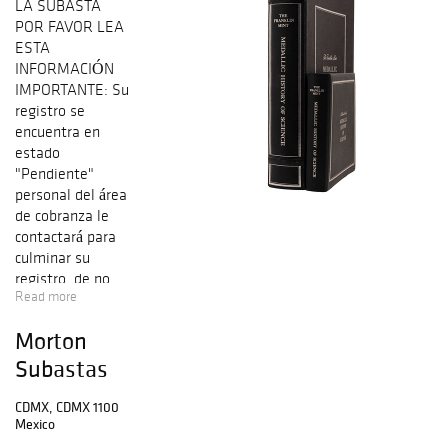
LA SUBASTA
POR FAVOR LEA
ESTA
INFORMACIÓN
IMPORTANTE: Su
registro se
encuentra en
estado
"Pendiente"
personal del área
de cobranza le
contactará para
culminar su
registro, de no
Read more
ser así por favor
comuníquese al
Morton
5552833140
opción 6
Subastas
del Departament
o de crédito
CDMX, CDMX 1100
Mexico
y cobranza.
Nuestra comisión