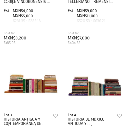
CÓDICE VINDOBONENSIS /
TELLERIANO – REMENSIS /
EL CÓDICE DE TEPEUCILA /
CODEX EN CRUZ. Total de
EL CÓDICE DE CHOLULA. a)
piezas: 5.
Est.
MXN$4,000 -
Est.
MXN$9,000 -
Galarza, Joaquín. Codex de
MXN$5,000
MXN$11,000
Z...
$231.35 - $289.18
$520.53 - $636.21
Sold for
Sold for
MXN$3,200
MXN$7,000
$185.08
$404.86
Lot 3
Lot 4
HISTORIA ANTIGUA Y
HISTORIA DE MÉXICO
CONTEMPORÁNEA DE
ANTIGUA Y
MÉXICO. COLECCIÓN DE
CONTEMPORÁNEA.