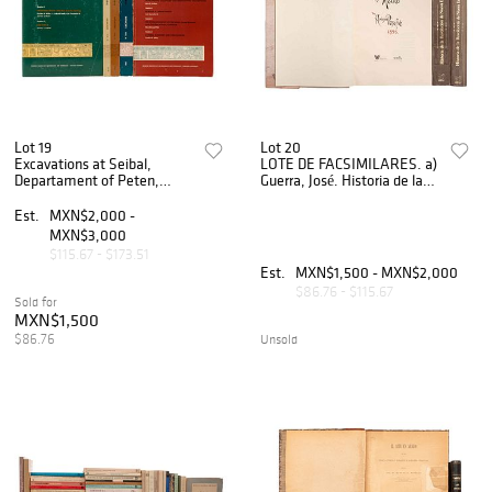
Lot 19
Lot 20
Excavations at Seibal,
LOTE DE FACSIMILARES. a)
Departament of Peten,
Guerra, José. Historia de la
Guatemala. Cambridge,
Revolución de Nueva
Massachusset: Peabody
España. México: Instituto
Est.
MXN$2,000 -
Museum... 1975 - 1990.
Mexicano del Seguro Soc...
MXN$3,000
Piezas: 5.
$115.67 - $173.51
Est.
MXN$1,500 - MXN$2,000
$86.76 - $115.67
Sold for
MXN$1,500
$86.76
Unsold