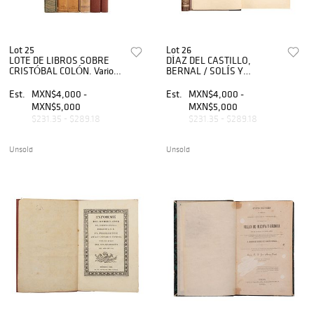
Lot 25
Lot 26
LOTE DE LIBROS SOBRE
DÍAZ DEL CASTILLO,
CRISTÓBAL COLÓN. Varios
BERNAL / SOLÍS Y
formatos. Títulos: Colón
RIBADENEYRA, ANTONIO
Historia del almirante,
DE. HISTORIA DE LA
Est.
MXN$4,000 -
Est.
MXN$4,000 -
Tomos I - II. Christopher
CONQUISTA DE MÉXICO.
MXN$5,000
MXN$5,000
Col...
a)Díaz del Castillo, Bernal...
$231.35 - $289.18
$231.35 - $289.18
Unsold
Unsold