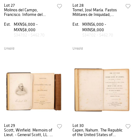
Lot 27
Lot 28
Molinos del Campo,
Tornel, José María. Fastos
Francisco. Informe del
Militares de Iniquidad,
Gobernador del D. F. Dirigido
Barbarie y Despotismo del
a S. E. el Presidente de los
Gobierno Español. México,
Est.
MXN$6,000 -
Est.
MXN$6,000 -
Estados Unidos. México,
1843.
MXN$8,000
MXN$8,000
1826.
$347.02 - $462.70
$347.02 - $462.70
Unsold
Unsold
Lot 29
Lot 30
Scott, Winfield. Memoirs of
Capen, Nahum. The Republic
Lieut. - General Scott, LL. D.
of the United States of