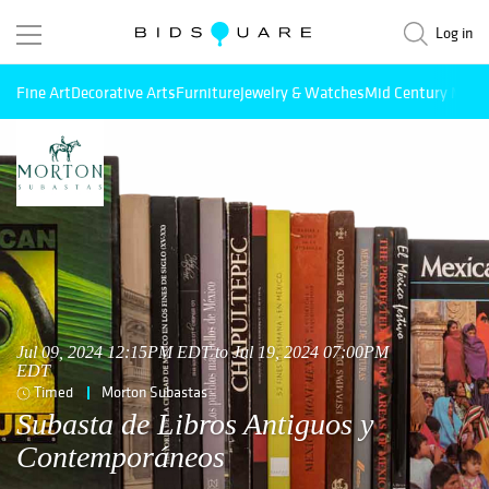
Log in
Fine Art
Decorative Arts
Furniture
Jewelry & Watches
Mid Century Mode
Jul 09, 2024 12:15PM EDT to Jul 19, 2024 07:00PM
EDT
Timed
Morton Subastas
Subasta de Libros Antiguos y
Contemporáneos