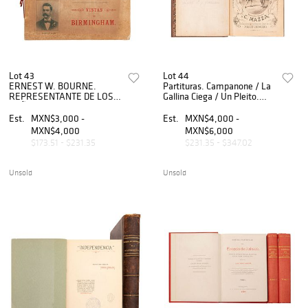
Lot 43
Lot 44
ERNEST W. BOURNE.
Partituras. Campanone / La
REPRESENTANTE DE LOS
Gallina Ciega / Un Pleito.
SEÑORES WEISS
Tres obras en un volumen.
BROTHERS, DE
Est.
MXN$3,000 -
Est.
MXN$4,000 -
BIRMINGHAM
MXN$4,000
MXN$6,000
INGLATERRA.
$173.51 - $231.35
$231.35 - $347.02
Unsold
Unsold