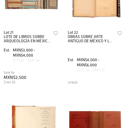
Lot 21
Lot 22
LOTE DE LIBROS SOBRE
OBRAS SOBRE ARTE
ARQUEOLOGÍA EN MÉXICO
ANTIGUO DE MÉXICO Y LA
- HISTORIA VIRREINAL.
CIUDAD DE MÉXICO. Piezas:
2
Est.
MXN$3,000 -
MXN$4,000
Est.
MXN$4,000 -
$173.51 - $231.35
MXN$6,000
$231.35 - $347.02
Sold for
MXN$2,500
$144.59
Unsold