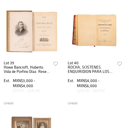
Lot 39
Lot 40
Howe Bancroft, Huberto.
ROCHA, SÓSTENES.
Vida de Porfirio Díaz. Reseña
ENQUIRIDION PARA LOS
Histórica y Social del Pasado
SARGENTOS Y CABOS DEL
y Presente de México. Sn
EJÉRCITO MEXICANO.
Est.
MXN$3,000 -
Est.
MXN$4,000 -
Francisco, 1887. Ilustrado
MÉXICO, 1887-90. Tomos I-
MXN$4,000
MXN$6,000
IV en un vol.
$173.51 - $231.35
$231.35 - $347.02
Unsold
Unsold