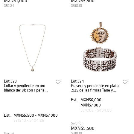
MXN$1,000
MXN$5,500
$57.84
$318.10
Lot 323
Lot 324
Collar y pendiente en oro
Pulsera y pendiente en plata
blanco de18k con 1 perla
.925 de las firmas Tane y
cultivada color gris. Peso: 6.2
Sergio Bustamante. Peso:
g.
135.6 g.
Est.
MXN$6,000 -
MXN$7,000
$347.02 - $404.86
Est.
MXN$5,500 - MXN$7,000
$318.10 - $404.86
Sold for
MXN$5,500
$318.10
Unsold