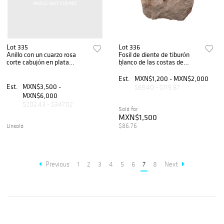
Lot 335
Lot 336
Anillo con un cuarzo rosa
Fosil de diente de tiburón
corte cabujón en plata
blanco de las costas de
paladio. Talla: 10. Peso: 13.8
África.
g.
Est.
MXN$1,200 - MXN$2,000
Est.
MXN$3,500 -
$69.40 - $115.67
MXN$6,000
$202.43 - $347.02
Sold for
MXN$1,500
$86.76
Unsold
Previous
1
2
3
4
5
6
7
8
Next