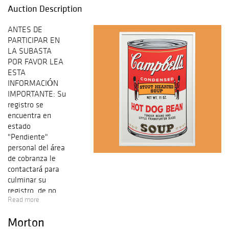
Auction Description
ANTES DE
PARTICIPAR EN
LA SUBASTA
POR FAVOR LEA
ESTA
INFORMACIÓN
IMPORTANTE: Su
registro se
encuentra en
estado
"Pendiente"
personal del área
de cobranza le
contactará para
culminar su
registro, de no
Read more
ser así por favor
comuníquese al
Morton
5552833140