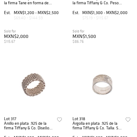
la firma Tane en forma de
la firma Tiffany & Co. Peso:
llave. Peso: 8.8 g.
6.0 g.
Est.
MXN$1,200 - MXN$2,500
Est.
MXN$1,300 - MXN$2,000
$69.40 - $144.59
$75.19 - $115.67
Sold for
Sold for
MXN$2,000
MXN$1,500
$115.67
$86.76
Lot 317
Lot 318
Anillo en plata .925 de la
Argolla en plata .925 de la
firma Tiffany & Co. Diseño
firma Tiffany & Co. Talla: 5
articulado. Talla: 7. Peso: 8.6
1/2. Peso: 9.2 g.
g.