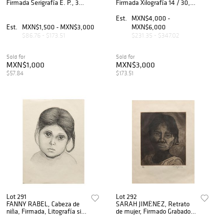
Firmada Serigrafía E. P., 38
Firmada Xilografía 14 / 30,
x 28 cm
35 x 47.5 cm
Est.
MXN$4,000 -
Est.
MXN$1,500 - MXN$3,000
MXN$6,000
$86.76 - $173.51
$231.35 - $347.02
Sold for
Sold for
MXN$1,000
MXN$3,000
$57.84
$173.51
Lot 291
Lot 292
FANNY RABEL, Cabeza de
SARAH JIMÉNEZ, Retrato
niña, Firmada, Litografía sin
de mujer, Firmado Grabado
numero de tiraje, 57 x 42 cm
al aguafuerte 26 / 30, 23 x