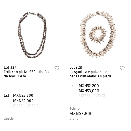
Lot 327
Lot 328
Collar en plata .925. Diseño
Gargantilla y pulsera con
de aros. Peso:
perlas cultivadas en plata
.925. Peso: 194.1 g.
Est.
MXN$2,200 -
MXN$3,000
Est.
MXN$2,200 -
$127.24 - $173.51
MXN$3,000
$127.24 - $173.51
Sold for
MXN$2,800
$161.94
Unsold