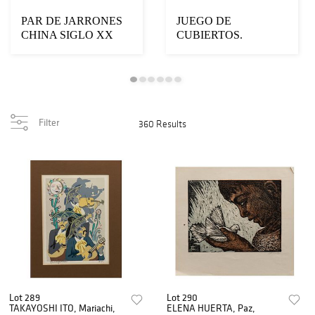
PAR DE JARRONES
JUEGO DE
CHINA SIGLO XX
CUBIERTOS.
Elaborados en porcelana
FRANCIA, SXX.
...
Marca CHRISTOFLE,
mod...
Filter
360 Results
Lot 289
Lot 290
TAKAYOSHI ITO, Mariachi,
ELENA HUERTA, Paz,