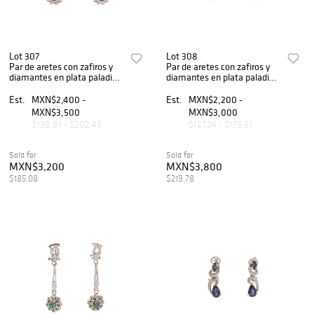
Lot 307
Lot 308
Par de aretes con zafiros y
Par de aretes con zafiros y
diamantes en plata paladio.
diamantes en plata paladio.
2 zafiros corte oval. 47
2 zafiros corte oval. 42
diamantes corte 8 x 8. Peso:
diamantes corte 8 x 8. Peso:
Est.
MXN$2,400 -
Est.
MXN$2,200 -
5.8 g.
6.3 g.
MXN$3,500
MXN$3,000
$138.81 - $202.43
$127.24 - $173.51
Sold for
Sold for
MXN$3,200
MXN$3,800
$185.08
$219.78