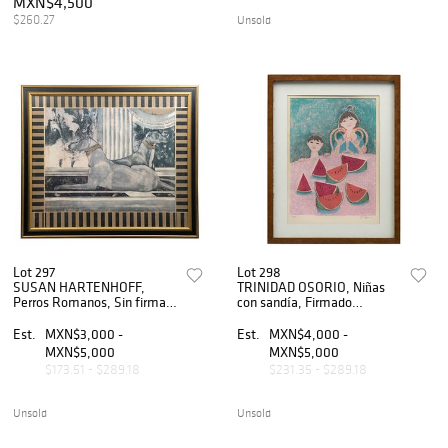
MXN$4,500
$260.27
Unsold
Lot 297
Lot 298
SUSAN HARTENHOFF,
TRINIDAD OSORIO, Niñas
Perros Romanos, Sin firma
con sandía, Firmado
Impresión, 75 x 95 cm
Grabado P / T, 37 x 27 cm
Est.
MXN$3,000 -
Est.
MXN$4,000 -
MXN$5,000
MXN$5,000
$173.51 - $289.18
$231.35 - $289.18
Unsold
Unsold