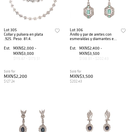
Lot 305
Lot 306
Collar y pulsera en plata
Anillo y par de aretes con
.925. Peso: 81.4.
esmeraldas y diamantes en
plata paladio. 8 esmeraldas
corte cojín. 34 diamantes
Est.
MXN$2,000 -
Est.
MXN$2,400 -
corte 8 x 8. Talla:...
MXN$3,000
MXN$3,500
$115.67 - $173.51
$138.81 - $202.43
Sold for
Sold for
MXN$2,200
MXN$3,500
$127.24
$202.43