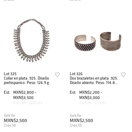
Lot 325
Lot 326
Collar en plata .925. Diseño
Dos brazaletes en plata .925.
prehispanico. Peso: 126.9 g.
Diseño abierto. Peso: 114.8
g.
Est.
MXN$2,800 -
Est.
MXN$2,200 -
MXN$3,500
MXN$3,000
$161.94 - $202.43
$127.24 - $173.51
Sold for
Sold for
MXN$2,500
MXN$2,500
$144.59
$144.59