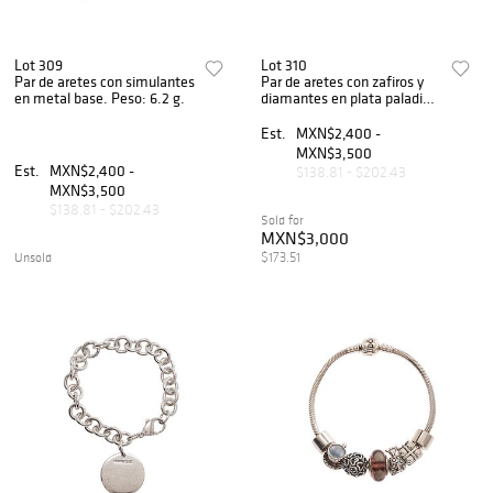
Lot 309
Lot 310
Par de aretes con simulantes
Par de aretes con zafiros y
en metal base. Peso: 6.2 g.
diamantes en plata paladio.
4 zafiros corte gota y
marquís. 6 diamantes corte
Est.
MXN$2,400 -
8 x 8. Peso: 6.0 g.
MXN$3,500
Est.
MXN$2,400 -
$138.81 - $202.43
MXN$3,500
$138.81 - $202.43
Sold for
MXN$3,000
$173.51
Unsold