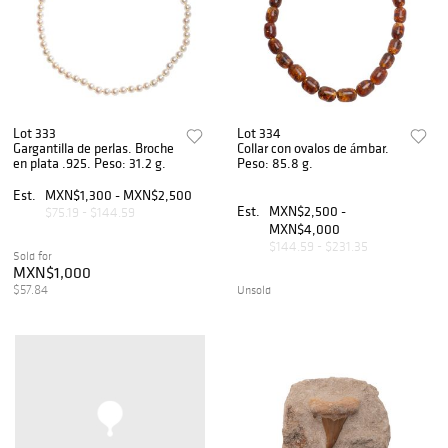
Lot 333
Lot 334
Gargantilla de perlas. Broche
Collar con ovalos de ámbar.
en plata .925. Peso: 31.2 g.
Peso: 85.8 g.
Est.
MXN$1,300 - MXN$2,500
Est.
MXN$2,500 -
$75.19 - $144.59
MXN$4,000
$144.59 - $231.35
Sold for
MXN$1,000
$57.84
Unsold