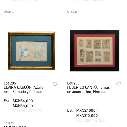
Unsold
Unsold
Lot 295
Lot 296
ELVIRA GASCÓN, Azul y
FEDERICO CANTÚ, Temas
rosa, Firmado y fechado
de anunciación, Firmado
1980, Técnica mixta, 32 x 50
Grabado, 58 x 45 cm.
cm medidas totales
Est.
MXN$4,000 -
MXN$8,000
Est.
MXN$7,000 -
$231.35 - $462.70
MXN$10,000
$404.86 - $578.37
Sold for