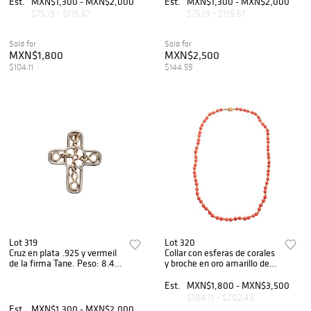
Est.
MXN$1,300 - MXN$2,000
Est.
MXN$1,300 - MXN$2,000
$75.19 - $115.67
$75.19 - $115.67
Sold for
Sold for
MXN$1,800
MXN$2,500
$104.11
$144.59
Lot 319
Lot 320
Cruz en plata .925 y vermeil
Collar con esferas de corales
de la firma Tane. Peso: 8.4
y broche en oro amarillo de
g.
18k. Peso 21.7.
Est.
MXN$1,800 - MXN$3,500
$104.11 - $202.43
Est.
MXN$1,300 - MXN$2,000