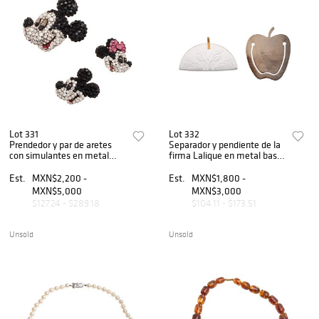
Lot 331
Lot 332
Prendedor y par de aretes
Separador y pendiente de la
con simulantes en metal
firma Lalique en metal base
base dorado de la marca
y cristal tallado, Peso: 26.5
Wendy Gell Disney. Peso:
g.
Est.
MXN$2,200 -
Est.
MXN$1,800 -
115.5 g.
MXN$5,000
MXN$3,000
$127.24 - $289.18
$104.11 - $173.51
Unsold
Unsold