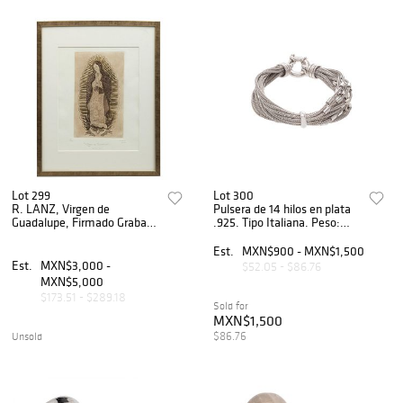
Lot 299
Lot 300
R. LANZ, Virgen de
Pulsera de 14 hilos en plata
Guadalupe, Firmado Grabado
.925. Tipo Italiana. Peso:
a la punta seca 7 / 35, 35 x
31.7 g.
27 cm
Est.
MXN$900 - MXN$1,500
Est.
MXN$3,000 -
$52.05 - $86.76
MXN$5,000
$173.51 - $289.18
Sold for
MXN$1,500
$86.76
Unsold