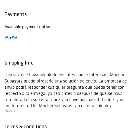
Payments
Available payment options
Shipping Info
Una vez que haya adquirido los lotes que le interesan, Morton
Subastas puede ofrecerle una solución de envío. La empresa de
envío podrá responder cualquier pregunta que pueda tener con
respecto a la entrega, ya sea antes o después de que se haya
completado la subasta. Once you have purchased the lots you
are interested in, Morton Subastas can offer a shipping
Read more
solution. This shipping company will be able to answer any
questions you may have in regards to delivery, either before or
after the auction has been completed.
Terms & Conditions