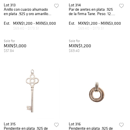
Lot 313
Lot 314
Anillo con cuarzo ahumado
Par de aretes en plata .925
en plata .925 y oro amarillo
de la firma Tane. Peso: 12.7
de 18k. Talla: 6 1/2. Peso:
g.
5.8 g.
Est.
MXN$1,200 - MXN$3,000
Est.
MXN$1,200 - MXN$3,000
$69.40 - $173.51
$69.40 - $173.51
Sold for
Sold for
MXN$1,000
MXN$1,200
$57.84
$69.40
Lot 315
Lot 316
Pendiente en plata .925 de
Pendiente en plata .925 de