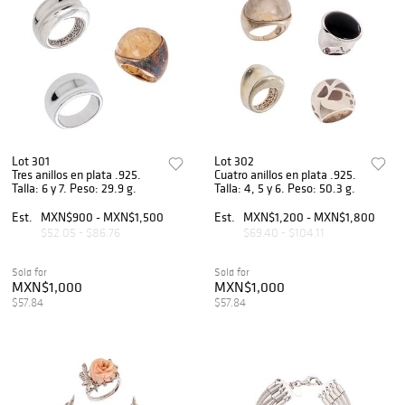
Lot 301
Lot 302
Tres anillos en plata .925.
Cuatro anillos en plata .925.
Talla: 6 y 7. Peso: 29.9 g.
Talla: 4, 5 y 6. Peso: 50.3 g.
Est.
MXN$900 - MXN$1,500
Est.
MXN$1,200 - MXN$1,800
$52.05 - $86.76
$69.40 - $104.11
Sold for
Sold for
MXN$1,000
MXN$1,000
$57.84
$57.84