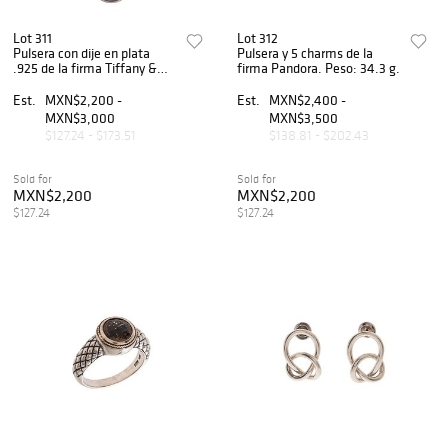
Lot 311
Lot 312
Pulsera con dije en plata
Pulsera y 5 charms de la
.925 de la firma Tiffany &
firma Pandora. Peso: 34.3 g.
Co. Peso: 35.3 g.
Est.
MXN$2,200 -
Est.
MXN$2,400 -
MXN$3,000
MXN$3,500
$127.24 - $173.51
$138.81 - $202.43
Sold for
Sold for
MXN$2,200
MXN$2,200
$127.24
$127.24