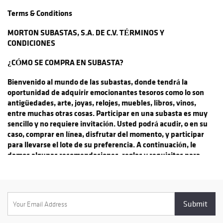
Terms & Conditions
MORTON SUBASTAS, S.A. DE C.V. TÉRMINOS Y
CONDICIONES
¿CÓMO SE COMPRA EN SUBASTA?
Bienvenido al mundo de las subastas, donde tendrá la
oportunidad de adquirir emocionantes tesoros como lo son
antigüedades, arte, joyas, relojes, muebles, libros, vinos,
entre muchas otras cosas. Participar en una subasta es muy
sencillo y no requiere invitación. Usted podrá acudir, o en su
caso, comprar en línea, disfrutar del momento, y participar
para llevarse el lote de su preferencia. A continuación, le
damos algunas recomendaciones, reglas y requisitos para
que pueda disfrutar de esta experiencia única:
¿LA SUBASTA ESTÁ ABIERTA AL PÚBLICO?
Sí, la subasta es un evento público y gratuito. Usted es
bienvenido sin necesidad de invitación, e incluso puede