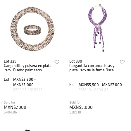
Lot 329
Lot 330
Gargantilla y pulsera en plata
Gargantilla con amatistas y
.925. Diseño palmeado.
plata .925 de la firma Oscar
Peso: 251.5 g.
de la Renta. Peso: 217.4 g.
Est.
MXN$3,500 -
MXN$5,000
Est.
MXN$5,500 - MXN$7,000
$202.43 - $289.18
$318.10 - $404.86
Sold for
Sold for
MXN$7,000
MXN$5,000
$404.86
$289.18