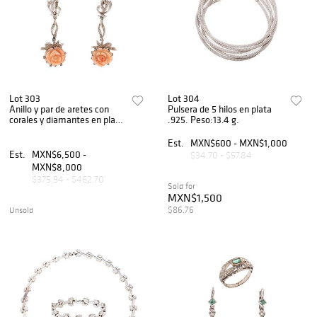
Lot 303
Lot 304
Anillo y par de aretes con
Pulsera de 5 hilos en plata
corales y diamantes en plata
.925. Peso:13.4 g.
paladio. 3 corales en talla de
flor. 57 diamantes corte 8 x
Est.
MXN$600 - MXN$1,000
8. Talla:...
Est.
MXN$6,500 -
$34.70 - $57.84
MXN$8,000
$375.94 - $462.70
Sold for
MXN$1,500
$86.76
Unsold