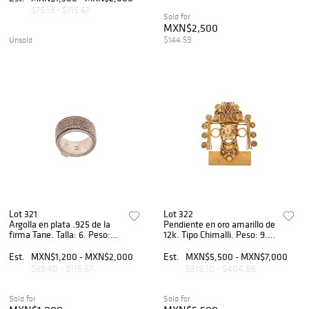
$75.19 - $115.67
Sold for
MXN$2,500
$144.59
Unsold
Lot 321
Lot 322
Argolla en plata .925 de la
Pendiente en oro amarillo de
firma Tane. Talla: 6. Peso:
12k. Tipo Chimalli. Peso: 9.6
13.6 g.
g.
Est.
MXN$1,200 - MXN$2,000
Est.
MXN$5,500 - MXN$7,000
$69.40 - $115.67
$318.10 - $404.86
Sold for
Sold for