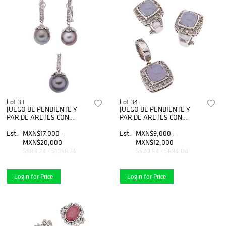
Lot 33
Lot 34
JUEGO DE PENDIENTE Y
JUEGO DE PENDIENTE Y
PAR DE ARETES CON
PAR DE ARETES CON
PERLAS TAHITIANAS Y
CALCEDONIAS Y
DIAMANTES EN PLATA
DIAMANTES EN ORO
Est.
MXN$17,000 -
Est.
MXN$9,000 -
PALADIO
BLANCO DE 14K Calcedonias
MXN$20,000
MXN$12,000
corte cabujÃƒÂ³n ~9.0 ct
$983.23 - $1,156.74
$520.53 - $694.04
Login for Price
Login for Price