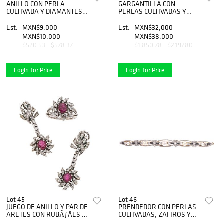
ANILLO CON PERLA
GARGANTILLA CON
CULTIVADA Y DIAMANTES
PERLAS CULTIVADAS Y
EN PLATA Y ORO
DIAMANTES EN ORO
AMARILLO DE 8K. Una perla
BLANCO DE 18K. Perlas
Est.
MXN$9,000 -
Est.
MXN$32,000 -
blanca y lajas de diamantes
blancas y diamantes corte
MXN$10,000
MXN$38,000
~0.90 ct
brillante ~1.40 ct
$520.53 - $578.37
$1,850.78 - $2,197.80
Login for Price
Login for Price
Lot 45
Lot 46
JUEGO DE ANILLO Y PAR DE
PRENDEDOR CON PERLAS
ARETES CON RUBÃƒÂES Y
CULTIVADAS, ZAFIROS Y
DIAMANTES EN PLATA
DIAMANTES EN ORO