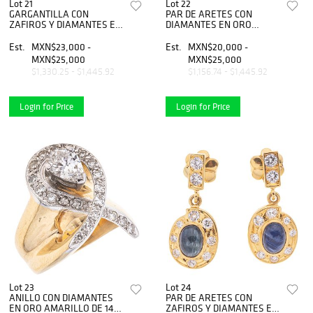
Lot 21
Lot 22
GARGANTILLA CON
PAR DE ARETES CON
ZAFIROS Y DIAMANTES EN
DIAMANTES EN ORO
ORO AMARILLO DE 14K
AMARILLO DE 14K.
Zafiros corte marquise y
Diamantes corte 8x8 y
Est.
MXN$23,000 -
Est.
MXN$20,000 -
pera ~1.10 ct y diamantes
brillante ~1.70 ct
MXN$25,000
MXN$25,000
distintos cortes ~0.80ct
$1,330.25 - $1,445.92
$1,156.74 - $1,445.92
Login for Price
Login for Price
Lot 23
Lot 24
ANILLO CON DIAMANTES
PAR DE ARETES CON
EN ORO AMARILLO DE 14K.
ZAFIROS Y DIAMANTES EN