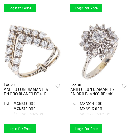
Login for Price
Login for Price
Lot 29
Lot 30
ANILLO CON DIAMANTES
ANILLO CON DIAMANTES
EN ORO BLANCO DE 18K.
EN ORO BLANCO DE 18K.
Diamantes corte brillante
Un diamante corte brillante
~0.65 ct. Peso: 4.9 g. Talla: 7
~0.30 ct Claridad: VS2-SI1.
Est.
MXN$13,000 -
Est.
MXN$14,000 -
Ã‚Â¼
Peso: 4.0 g. Talla: 6 Ã‚Â½
MXN$16,000
MXN$16,000
$751.88 - $925.39
$809.72 - $925.39
Login for Price
Login for Price