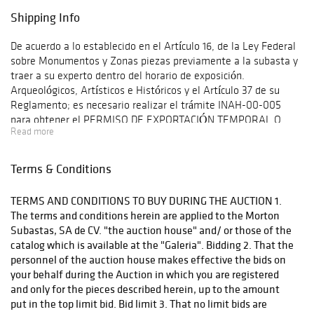
Shipping Info
De acuerdo a lo establecido en el Artículo 16, de la Ley Federal
sobre Monumentos y Zonas piezas previamente a la subasta y
traer a su experto dentro del horario de exposición.
Arqueológicos, Artísticos e Históricos y el Artículo 37 de su
Reglamento; es necesario realizar el trámite INAH-00-005
para obtener el PERMISO DE EXPORTACIÓN TEMPORAL O
Read more
DEFINITIVA DE MONUMENTOS O BIENES MUEBLES
HISTÓRICOS. Para realizar dicho trámite es necesario ingresar
a www.tramites.inah.gob.mx en la opción de exportación y
Terms & Conditions
transporte. Once you have purchased the lots you are
interested in, Morton Subastas can offer a shipping solution.
TERMS AND CONDITIONS TO BUY DURING THE AUCTION 1.
This shipping company will be able to answer any questions you
The terms and conditions herein are applied to the Morton
may have in regards to delivery, either before or after the
Subastas, SA de CV. "the auction house" and/ or those of the
auction has been completed.
catalog which is available at the "Galeria". Bidding 2. That the
personnel of the auction house makes effective the bids on
your behalf during the Auction in which you are registered
and only for the pieces described herein, up to the amount
put in the top limit bid. Bid limit 3. That no limit bids are