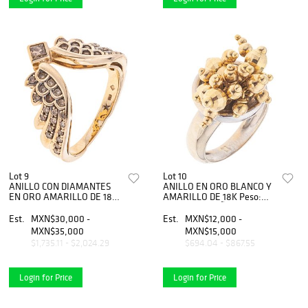
Lot 9
Lot 10
ANILLO CON DIAMANTES
ANILLO EN ORO BLANCO Y
EN ORO AMARILLO DE 18K
AMARILLO DE 18K Peso:
DE LA FIRMA H STERN,
10.7 g. Talla: 7 Ã‚Â¼
COLECCIÃƒâ€œN ROCK
Est.
MXN$30,000 -
Est.
MXN$12,000 -
SEASON Peso: 7.6 g. Talla: 7
MXN$35,000
MXN$15,000
$1,735.11 - $2,024.29
$694.04 - $867.55
Login for Price
Login for Price