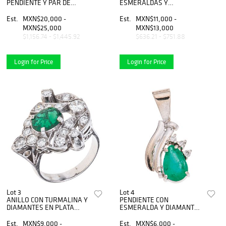
PENDIENTE Y PAR DE
ESMERALDAS Y
ARETES CON
DIAMANTES EN ORO
ESMERALDAS Y
BLANCO DE 14K.
Est.
MXN$20,000 -
Est.
MXN$11,000 -
DIAMANTES EN ORO
Esmeraldas corte oval ~0.30
MXN$25,000
MXN$13,000
BLANCO DE 14K Y 18K
ct y diamantes corte
$1,156.74 - $1,445.92
$636.21 - $751.88
brillante ~0.60 ct
Login for Price
Login for Price
Lot 3
Lot 4
ANILLO CON TURMALINA Y
PENDIENTE CON
DIAMANTES EN PLATA
ESMERALDA Y DIAMANTES
PALADIO.Una turmalina
EN ORO BLANCO DE 18K. 1
corte oval ~1.0 ct y
Esmeralda corte pera ~0.75
Est.
MXN$9,000 -
Est.
MXN$6,000 -