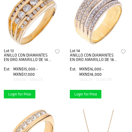
Lot 13
Lot 14
ANILLO CON DIAMANTES
ANILLO CON DIAMANTES
EN ORO AMARILLO DE 14K.
EN ORO AMARILLO DE 18K.
Diamante corte brillante
Diamantes corte brillante
~0.60 ct. Peso: 9.2 g. Talla:
~0.30 ct. Talla: 7 Ã‚Â¾
Est.
MXN$15,000 -
Est.
MXN$16,000 -
10
MXN$17,000
MXN$18,000
$867.55 - $983.23
$925.39 - $1,041.06
Login for Price
Login for Price