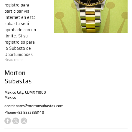
registro para
participar via
internet en esta
subasta será
aprobado con un
límite. Si su
registro es para
la Subasta de
Oportunidades
Read more
podrá ofertar
hasta $10,000
Morton
MXN. Si su
registro es para
Subastas
nuestras
subastas de
Mexico City, CDMX 11000
Mexico
catálogo podrá
realizar ofertas
ecerdenares@mortonsubastas.com
hasta de $20,000
Phone:
+52 5552833140
MXN. Si necesita
aumentar este
límite o si su