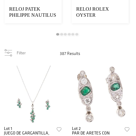
RELOJ PATEK
RELOJ ROLEX
PHILIPPE NAUTILUS
OYSTER
EN ORO AMARILLO
PERPETUAL DAY-
DE 18K RE...
DATE CON
DIAMANTES EN ...
Filter
387 Results
Lot 1
Lot 2
JUEGO DE GARGANTILLA,
PAR DE ARETES CON