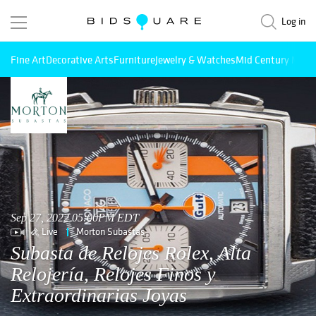
Log in
Fine Art
Decorative Arts
Furniture
Jewelry & Watches
Mid Century Mode
Sep 27, 2022 05:00PM EDT
Live
Morton Subastas
Subasta de Relojes Rolex, Alta
Relojería, Relojes Finos y
Extraordinarias Joyas