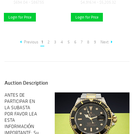
$694.04 - $867.55
$4,916.14 - $5,205.32
Login for Price
Login for Price
Previous
1
2
3
4
5
6
7
8
9
Next
Auction Description
ANTES DE
PARTICIPAR EN
LA SUBASTA
POR FAVOR LEA
ESTA
INFORMACIÓN
IMPORTANTE: Su