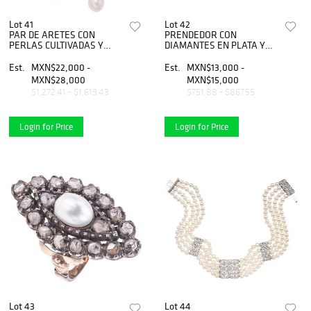
Lot 41
Lot 42
PAR DE ARETES CON
PRENDEDOR CON
PERLAS CULTIVADAS Y
DIAMANTES EN PLATA Y
DIAMANTES EN ORO
ORO AMARILLO DE 14K.
BLANCO DE 14K. Perlas color
Diamantes corte brillante y
Est.
MXN$22,000 -
Est.
MXN$13,000 -
crema y diamantes corte
lajas ~0.50 ct
MXN$28,000
MXN$15,000
antiguo ~0.70 ct
$1,272.41 - $1,619.43
$751.88 - $867.55
Login for Price
Login for Price
Lot 43
Lot 44