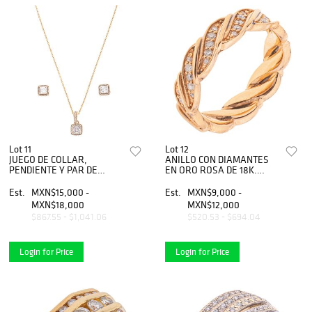
Lot 11
Lot 12
JUEGO DE COLLAR,
ANILLO CON DIAMANTES
PENDIENTE Y PAR DE
EN ORO ROSA DE 18K.
BROQUELES CON
Diamantes corte brillante
CIRCONIAS EN ORO
~0.25 ct. Peso: 4.4 g. Talla:
Est.
MXN$15,000 -
Est.
MXN$9,000 -
AMARILLO DE 14K DE LA
5
MXN$18,000
MXN$12,000
FIRMA PANDORA
$867.55 - $1,041.06
$520.53 - $694.04
Login for Price
Login for Price