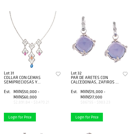
Lot 31
Lot 32
COLLAR CON GEMAS
PAR DE ARETES CON
SEMIPRECIOSAS Y
CALCEDONIAS, ZAFIROS Y
DIAMANTES EN ORO
DIAMANTES EN ORO
BLANCO DE 14K. Gemas
BLANCO DE 14K Y 18K
Est.
MXN$50,000 -
Est.
MXN$15,000 -
semipreciosas distintos
Calcedonias corte
MXN$60,000
MXN$17,000
cortes ~2.50 ct
cabujÃƒÂ³n y zafiros corte
$2,891.84 - $3,470.21
$867.55 - $983.23
redondo
Login for Price
Login for Price