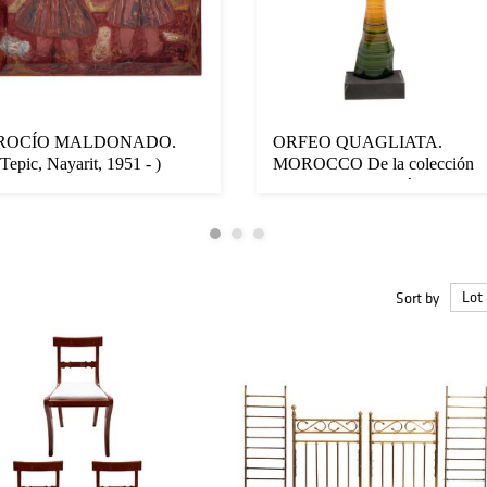
ROCÍO MALDONADO.
ORFEO QUAGLIATA.
(Tepic, Nayarit, 1951 - )
MOROCCO De la colección
Retrato dobl...
MAGIKARPET Lám...
Sort by