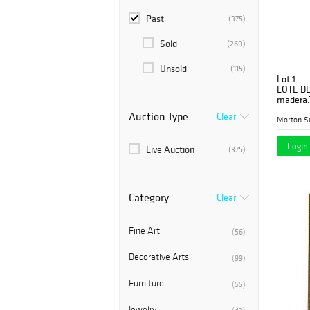
Past
(375)
Sold
(260)
Unsold
(115)
Lot 1
LOTE DE
madera.T
Patas ti
Auction Type
Clear
Morton S
Login 
Live Auction
(375)
Category
Clear
Fine Art
(56)
Decorative Arts
(99)
Furniture
(55)
Jewelry