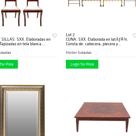
Lot 2
 SILLAS. SXX. Elaboradas en
CUNA. SXX. Elaborada en latÃƒÂ³n.
apizadas en tela blanca.
Consta de: cabecera, piecera y
po sable. 86 x 44 x 46 cm
largueros. Soportes con ruedas.
ubastas
Morton Subastas
for Price
Login for Price