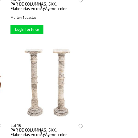
PAR DE COLUMNAS. SXX.
Elaboradas en mÃƒÂ¡rmol color
blanco. Cubiertas cuadrangulares,
fustes anillados y base ochavada.
Morton Subastas
Login for Price
Lot 15
PAR DE COLUMNAS. SXX.
Elaboradas en mÃƒÂ¡rmol color