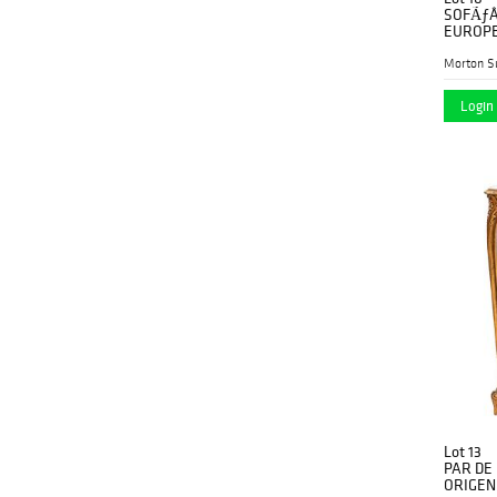
SOFÃƒÂ
EUROPEO
Elabora
Tapicer
Morton S
cerrado.
Login 
Lot 13
PAR DE
ORIGEN 