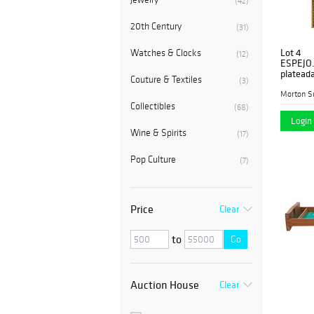
(42)
20th Century
(31)
Lot 4
Watches & Clocks
(12)
ESPEJO.
plateada
Couture & Textiles
(3)
Decorad
Detalles
Morton S
Collectibles
(68)
Login 
Wine & Spirits
(17)
Pop Culture
(7)
Price
Clear
to
Go
Auction House
Clear