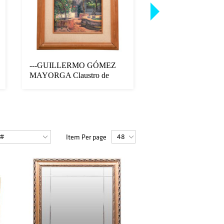
---GUILLERMO GÓMEZ
CRISTO. MÉXICO,
MAYORGA Claustro de
Atribuído a Arturo 
convento de nues...
Fundici...
Item Per page