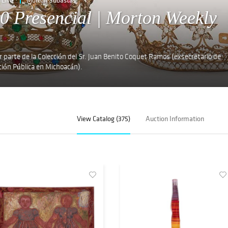
0 Presencial | Morton Weekly
 parte de la Colección del Sr. Juan Benito Coquet Ramos (exsecretario de
ción Pública en Michoacán).
View Catalog (375)
Auction Information