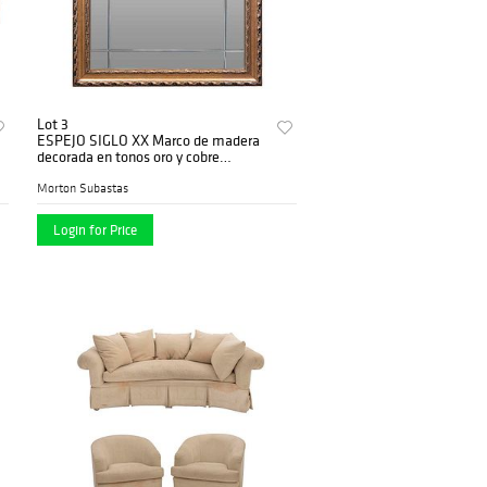
Lot 3
ESPEJO SIGLO XX Marco de madera
decorada en tonos oro y cobre
Detalles lineales esmerilados Detalles
de conservación 70...
Morton Subastas
Login for Price