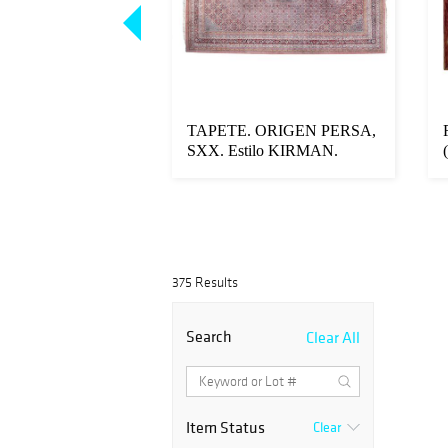
. SXX.
TAPETE. ORIGEN PERSA,
 en madera. Mesa
SXX. Estilo KIRMAN.
a re...
Anudado semim...
375 Results
Search
Clear All
Item Status
Clear