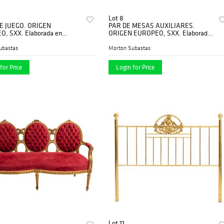
Lot 8
E JUEGO. ORIGEN
PAR DE MESAS AUXILIARES.
, SXX. Elaborada en
ORIGEN EUROPEO, SXX. Elaboradas
enchapada. Aplicaciones de
en metal dorado. Cubiertas circulares
rada. Cubierta abatible,
de mármol blanco, fustes acanalados.
ubastas
Morton Subastas
emicurvos.
for Price
Login for Price
Lot 11