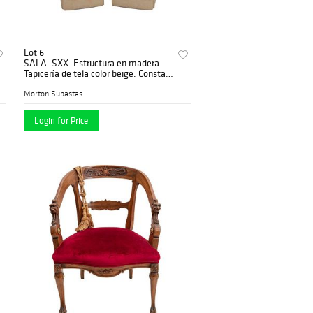
Lot 6
SALA. SXX. Estructura en madera.
Tapicería de tela color beige. Consta
de: sofa semicurvo de 3 plazas y par
de sillones.
Morton Subastas
Login for Price