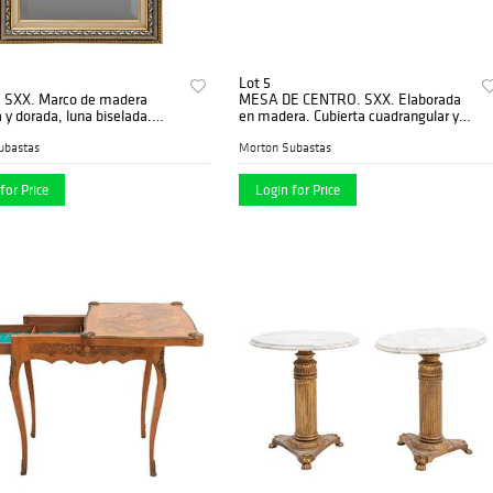
Lot 5
 SXX. Marco de madera
MESA DE CENTRO. SXX. Elaborada
 y dorada, luna biselada.
en madera. Cubierta cuadrangular y
o con motivos vegetales.
soportes lisos. Decorada con
 de conservaciÃƒÂ³n.
elementos geométricos y orgánicos.
ubastas
Morton Subastas
for Price
Login for Price