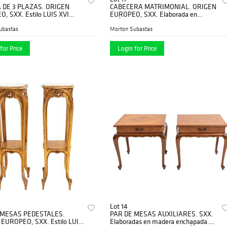
 DE 3 PLAZAS. ORIGEN
CABECERA MATRIMONIAL. ORIGEN
, SXX. Estilo LUIS XVI
EUROPEO, SXX. Elaborada en
do en madera dorada.
latÃƒÂ³n. Con barandillas, cortesana,
ÃƒÂ­a capitonada. Respaldo
elementos florales y vegetales.
ubastas
Morton Subastas
for Price
Login for Price
Lot 14
 MESAS PEDESTALES.
PAR DE MESAS AUXILIARES. SXX.
EUROPEO, SXX. Estilo LUIS
Elaboradas en madera enchapada.