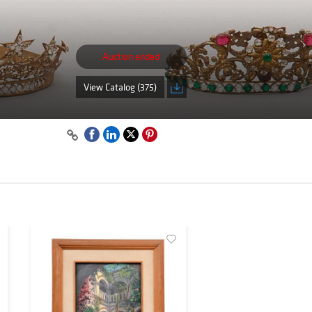
Auction ended
View Catalog (375)