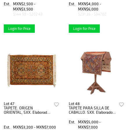
algodÃƒÂ³n. Decorado con
Decorado con elementos
Est.
MXN$2,500 -
Est.
MXN$4,000 -
elementos vegetales,
florales, vegetales. 360 x
MXN$3,500
MXN$6,000
orgÃƒÂ¡nicos y
270 cm
$144.59 - $202.43
$231.35 - $347.02
geomÃƒÂ©tricos.
Login for Price
Login for Price
Lot 47
Lot 48
TAPETE. ORIGEN
TAPETE PARA SILLA DE
ORIENTAL, SXX. Elaborado
CABALLO. SXX. Elaborado a
en fibras de lana y
mano en fibras de lana y
algodÃƒÂ³n. Decorado con
algodón. Decorado con
Est.
MXN$5,000 -
elementos orgÃƒÂ¡nicos y
elementos vegetales,
Est.
MXN$3,200 - MXN$7,000
MXN$7,000
geomÃƒÂ©tricos.
florales.