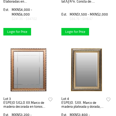
Elaboradas en
latÃƒÂ³n. Consta de:
madera.Tapizadas en tela
cabecera, piecera y
blanca. Patas tipo sable. 86
largueros. Soportes con
Est.
MXN$4,000 -
x 44 x 46 cm
ruedas.
MXN$6,000
Est.
MXN$1,500 - MXN$2,000
$231.35 - $347.02
$86.76 - $115.67
Login for Price
Login for Price
Lot 3
Lot 4
ESPEJO SIGLO XX Marco de
ESPEJO. SXX. Marco de
madera decorada en tonos
madera plateada y dorada,
oro y cobre Detalles lineales
luna biselada. Decorado con
esmerilados Detalles de
motivos vegetales. Detalles
Est.
MXN$3,200 -
Est.
MXN$3,800 -