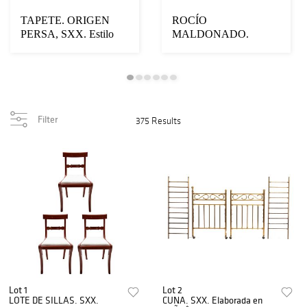
TAPETE. ORIGEN
ROCÍO
PERSA, SXX. Estilo
MALDONADO.
KIRMAN. Anudado
(Tepic, Nayarit, 1951 - )
semim...
Retrato dobl...
Filter
375 Results
Lot 1
Lot 2
LOTE DE SILLAS. SXX.
CUNA. SXX. Elaborada en