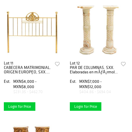
Lot 11
Lot 12
CABECERA MATRIMONIAL.
PAR DE COLUMNAS. SXX.
ORIGEN EUROPEO, SXX.
Elaboradas en mÃƒÂ¡rmol
Elaborada en latÃƒÂ³n. Con
color blanco. Cubiertas
barandillas, cortesana,
cuadrangulares, fustes
Est.
MXN$4,000 -
Est.
MXN$7,000 -
elementos florales y
anillados y base ochavada.
MXN$8,000
MXN$12,000
vegetales.
$231.35 - $462.70
$404.86 - $694.04
Login for Price
Login for Price