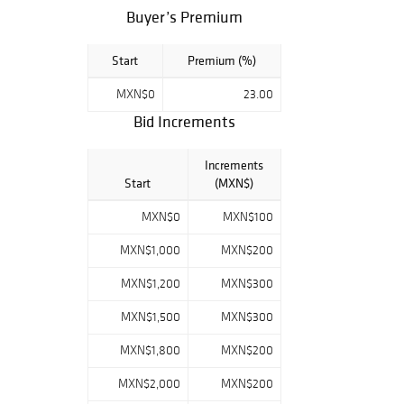
Buyer’s Premium
If you need to
increase this limit
or if your
Start
Premium (%)
registration is in
"Pending" status,
MXN$0
23.00
please call
Bid Increments
5552833140
optio
n 5.
Increments
Start
(MXN$)
Our commission
in case of sale
MXN$0
MXN$100
through the
Morton Platform
MXN$1,000
MXN$200
will be 21% plus
VAT. of 16%.
MXN$1,200
MXN$300
In case of sale
MXN$1,500
MXN$300
through
MXN$1,800
MXN$200
Bidsquare, the
commission will
MXN$2,000
MXN$200
be 23% plus VAT.