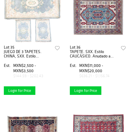
Lot 35
Lot 36
JUEGO DE 3 TAPETES.
TAPETE. SXX. Estilo
CHINA, SXX. Estilo
CAUCÁSICO. Anudado a
ABUSSON. Elaborados en
mano en fibras de lana y
fibras de lana y algodón.
algodón Fondo beige,
Est.
MXN$2,500 -
Est.
MXN$11,000 -
Decorado con motivos
decorado con detalles
MXN$3,500
MXN$20,000
florales, vegetales.
geométricos rojos
$144.59 - $202.43
$636.21 - $1,156.74
Login for Price
Login for Price