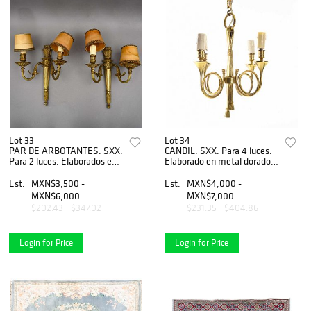
Lot 33
Lot 34
PAR DE ARBOTANTES. SXX.
CANDIL. SXX. Para 4 luces.
Para 2 luces. Elaborados en
Elaborado en metal dorado.
metal dorado. Decorados
Decorado con elementos
con elementos
arquitectónicos y orgánicos.
Est.
MXN$3,500 -
Est.
MXN$4,000 -
arquitectÃƒÂ³nicos y
MXN$6,000
MXN$7,000
vegetales.
$202.43 - $347.02
$231.35 - $404.86
Login for Price
Login for Price