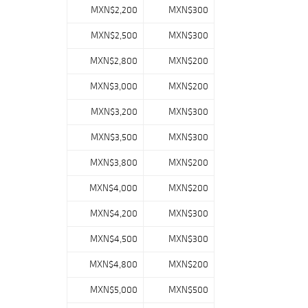
of 16%.
MXN$2,200
MXN$300
Good luck at the
MXN$2,500
MXN$300
auction!
MXN$2,800
MXN$200
In both cases, if
MXN$3,000
MXN$200
you do not
purchase a lot,
MXN$3,200
MXN$300
this deposit will
be returned in
MXN$3,500
MXN$300
full.
MXN$3,800
MXN$200
Our forms of
guarantee
MXN$4,000
MXN$200
payment are the
MXN$4,200
MXN$300
following:
MXN$4,500
MXN$300
MXN$4,800
MXN$200
Click on the link,
make the
MXN$5,000
MXN$500
payment with