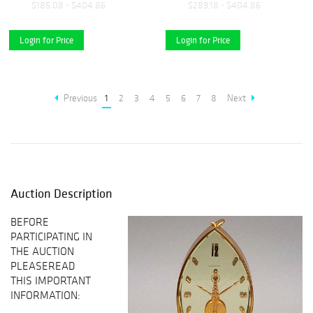
$185.08 - $404.86
$289.18 - $404.86
Login for Price
Login for Price
Previous
1
2
3
4
5
6
7
8
Next
Auction Description
BEFORE
PARTICIPATING IN
THE AUCTION
PLEASEREAD
THIS IMPORTANT
INFORMATION: