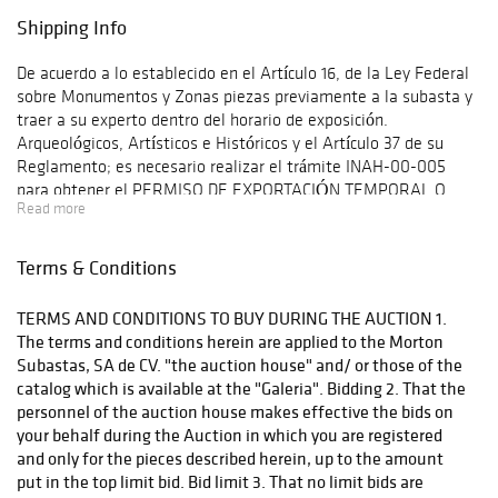
completing the
Shipping Info
following form
click here
De acuerdo a lo establecido en el Artículo 16, de la Ley Federal
sobre Monumentos y Zonas piezas previamente a la subasta y
traer a su experto dentro del horario de exposición.
Arqueológicos, Artísticos e Históricos y el Artículo 37 de su
Reglamento; es necesario realizar el trámite INAH-00-005
para obtener el PERMISO DE EXPORTACIÓN TEMPORAL O
Read more
DEFINITIVA DE MONUMENTOS O BIENES MUEBLES
HISTÓRICOS. Para realizar dicho trámite es necesario ingresar
a www.tramites.inah.gob.mx en la opción de exportación y
Terms & Conditions
transporte. Once you have purchased the lots you are
interested in, Morton Subastas can offer a shipping solution.
TERMS AND CONDITIONS TO BUY DURING THE AUCTION 1.
This shipping company will be able to answer any questions you
The terms and conditions herein are applied to the Morton
may have in regards to delivery, either before or after the
Subastas, SA de CV. "the auction house" and/ or those of the
auction has been completed.
catalog which is available at the "Galeria". Bidding 2. That the
personnel of the auction house makes effective the bids on
your behalf during the Auction in which you are registered
and only for the pieces described herein, up to the amount
put in the top limit bid. Bid limit 3. That no limit bids are