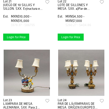
Lot 21
Lot 22
JUEGO DE 10 SILLAS Y
LOTE DE SILLONES Y
SILLON. SXX. Estructura en
MESA. SXX. a)Par de
madera. TapicerÃƒÂ­a de piel
sillones, madera con
color blanco. Respaldos
tapicerÃƒÂ­a roja. b )mesa
Est.
MXN$10,000 -
Est.
MXN$4,500 -
cerrados, asientos
en madera tallada
MXN$15,000
MXN$7,000
acojinados.
$578.37 - $867.55
$260.27 - $404.86
Login for Price
Login for Price
Lot 23
Lot 24
LÁMPARA DE MESA.
PAR DE LÃƒÂMPARAS DE
ALEMANIA, SXX. Para 2
MESA. ORIGEN EUROPEO,