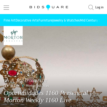
Log in
Fine Art
Decorative Arts
Furniture
Jewelry & Watches
Mid Century Mode
Oct 15, 2022 12:00PM EDT
Live
Morton Subastas
Oportunidades 1160 Presencial |
Morton Weekly 1160 Live