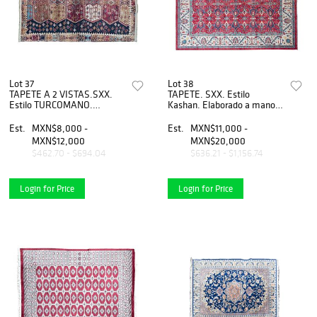
Lot 37
Lot 38
TAPETE A 2 VISTAS.SXX.
TAPETE. SXX. Estilo
Estilo TURCOMANO.
Kashan. Elaborado a mano
Elaborado en fibras de lana y
en fibras de lana y
algodón. Decoración
algodÃƒÂ³n. DecoraciÃƒÂ³n
Est.
MXN$8,000 -
Est.
MXN$11,000 -
geométrica.
floral y geomÃƒÂ©trica
MXN$12,000
MXN$20,000
sobre fondo rojo
$462.70 - $694.04
$636.21 - $1,156.74
Login for Price
Login for Price