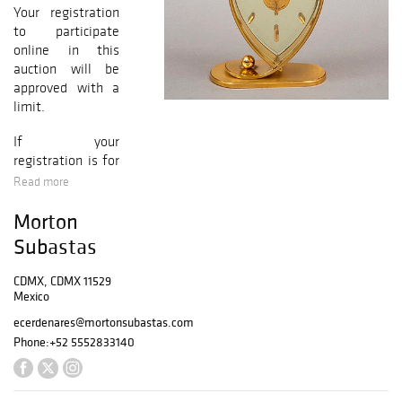
Your registration
to participate
online in this
auction will be
approved with a
limit.
If your
registration is for
the Morton
Read more
Weekly Auction
Morton
you can bid up to
$10,000 MXN.
Subastas
If your
CDMX, CDMX 11529
registration is for
Mexico
our catalog
ecerdenares@mortonsubastas.com
auctions, you can
Phone:
+52 5552833140
make offers of
up to
$20,000
MXN.